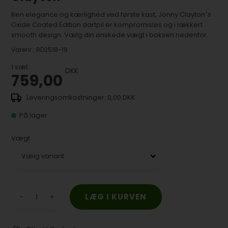
Ren elegance og kærlighed ved første kast, Jonny Clayton´s
Oxide Coated Edition dartpil er kompromisløs og i lækkert
smooth design. Vælg din ønskede vægt i boksen nedenfor.
Varenr.:
RD2518-19
1
sæt
DKK
759,00
0,00 DKK
På lager
Vægt
-
+