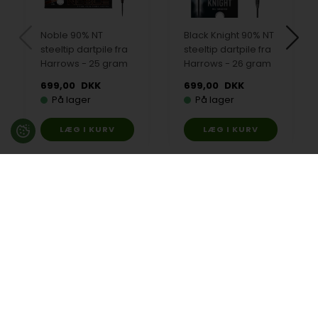
Noble 90% NT
Black Knight 90% NT
steeltip dartpile fra
steeltip dartpile fra
Harrows - 25 gram
Harrows - 26 gram
699,00
DKK
699,00
DKK
På lager
På lager
Besøg en af vores butikker
Ladegaardsvej 10, 7100 Vejle
Agenavej 39F, 2670 Greve