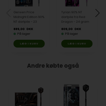
Gerwen Price
Tyrian 90% NT
Midnight Edition 90%
dartpile fra Red
NT dartpile - 23
Dragon - 24 gram
gram
889,00
DKK
809,00
DKK
På lager
På lager
Andre købte også