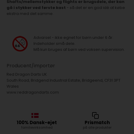
Shafts/mellemstykker og flights er brugsdele, der kan
gå i stykker ved første kast
- så det er en god idé at købe
ekstra med det samme.
Advarsel - ikke egnet for børn under 6 år.
Indeholder små dele.
Må kun bruges af børn ved voksen supervision.
Producent/importør
Red Dragon Darts UK
South Road, Bridgend Industrial Estate, Bridgeend, CF31 3PT
Wales
www.reddragondarts.com
100% Dansk-ejet
Prismatch
familievirksomhed
på alle produkter