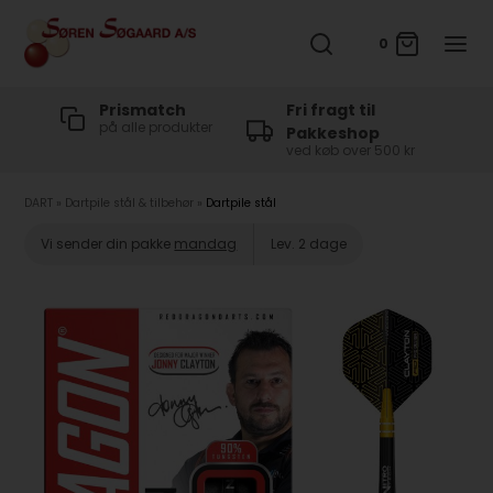
0
t
Prismatch
Fri fragt til
på alle produkter
Pakkeshop
ved køb over 500 kr
DART
»
Dartpile stål & tilbehør
»
Dartpile stål
Vi sender din pakke
mandag
Lev. 2 dage