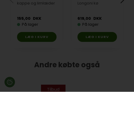
kappe og limlæder
Longoni kø
155,00
DKK
619,00
DKK
På lager
På lager
Andre købte også
Tilbud
SAM puck stop
spole
Kridt, Predator 1080