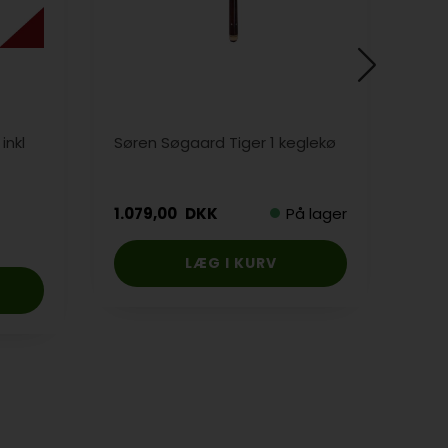
inkl
Søren Søgaard Tiger 1 keglekø
Søg
keg
1.079,00
DKK
På lager
1.2