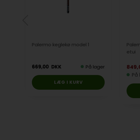
Palermo keglekø model 1
Paler
etui
669,00
DKK
På lager
849,
På 