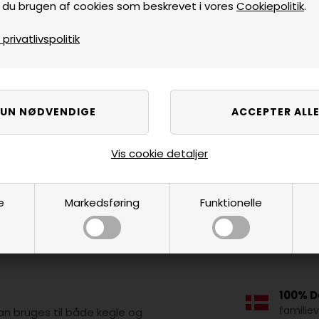
 du brugen af cookies som beskrevet i vores
Cookiepolitik
.
rivatlivspolitik
Vis cookie detaljer
e
Markedsføring
Funktionelle
100% D
familie
n bruges til både kegle og