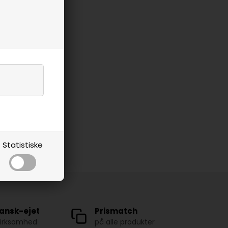
Statistiske
ansk-ejet
Prismatch
virksomhed
på alle produkter