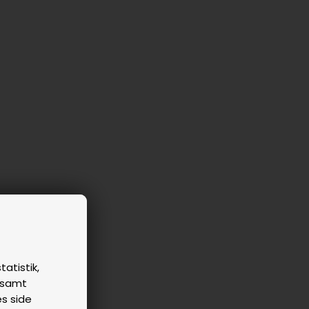
tatistik,
n samt
es side