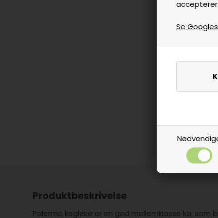
accepterer
Se Googles p
Nødvendig
Produktbeskrivelse
Palermo keglekø er en god mellemklasse kø, som ka