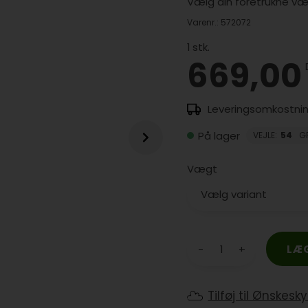
Vælg din foretrukne væ
Varenr.:
572072
1
stk.
669,00
På lager
VEJLE
:
54
G
Vægt
-
+
Tilføj til Ønskesk