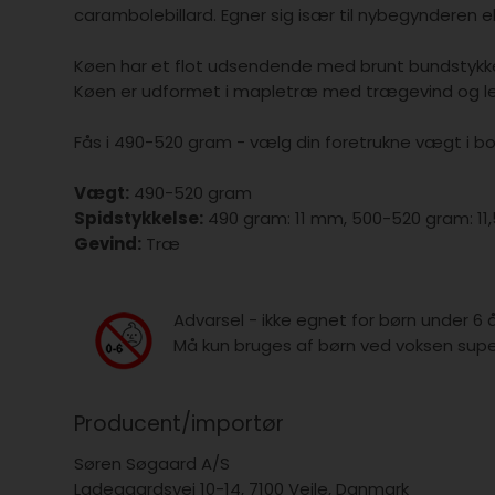
carambolebillard. Egner sig især til nybegynderen el
Køen har et flot udsendende med brunt bundstykke m
Køen er udformet i mapletræ med trægevind og l
Fås i 490-520 gram - vælg din foretrukne vægt i b
Vægt:
490-520 gram
Spidstykkelse:
490 gram: 11 mm, 500-520 gram: 1
Gevind:
Træ
Advarsel - ikke egnet for børn under 6 
Må kun bruges af børn ved voksen super
Producent/importør
Søren Søgaard A/S
Ladegaardsvej 10-14, 7100 Vejle, Danmark