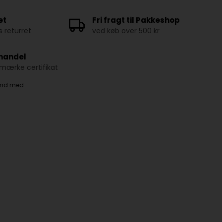
et
Fri fragt til Pakkeshop
 returret
ved køb over 500 kr
 handel
ærke certifikat