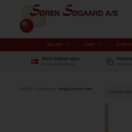
BILLARD
DART
BORDTE
100% Dansk-ejet
Prism
familievirksomhed
på alle 
BILLARD
»
Billardkøer
»
Kegle/caram køer
Vi sender di