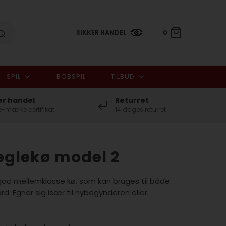
SIKKER HANDEL
0
SPIL
BOBSPIL
TILBUD
0,00 DKK
er handel
Returret
-mærke certifikat
14 dages returret
eglekø model 2
god mellemklasse kø, som kan bruges til både
d. Egner sig især til nybegynderen eller