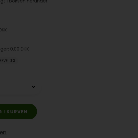
gt i boksen herunder.
DKK
0,00 DKK
REVE
:
32
yen