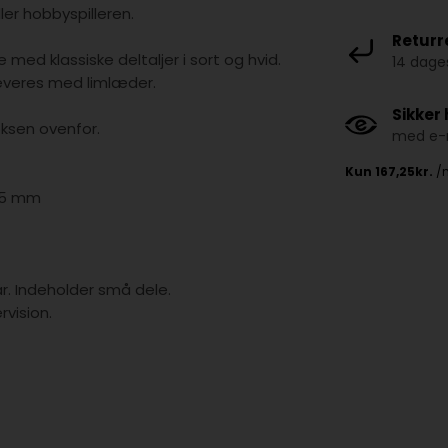
ler hobbyspilleren.
Returr
ed klassiske deltaljer i sort og hvid.
14 dages
everes med limlæder.
Sikker
oksen ovenfor.
med e-m
1,5 mm
år. Indeholder små dele.
vision.