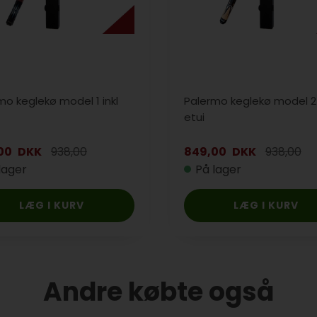
mo keglekø model 1 inkl
Palermo keglekø model 2 
etui
00
DKK
938,00
849,00
DKK
938,00
lager
På lager
Andre købte også