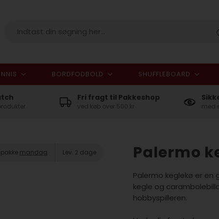
NNIS
BORDFODBOLD
SHUFFLEBOARD
I alt
atch
Fri fragt til Pakkeshop
Sikk
produkter
ved køb over 500 kr
med e
Palermo k
n pakke
mandag
Lev. 2 dage
Palermo keglekø er en 
kegle og carambolebillar
hobbyspilleren.