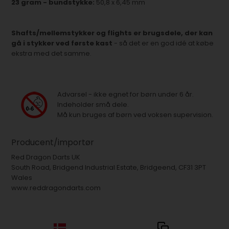
23 gram - bundstykke:
50,8 x 6,45 mm
Shafts/mellemstykker og flights er brugsdele, der kan
gå i stykker ved første kast
- så det er en god idé at købe
ekstra med det samme.
Advarsel - ikke egnet for børn under 6 år.
Indeholder små dele.
Må kun bruges af børn ved voksen supervision.
Producent/importør
Red Dragon Darts UK
South Road, Bridgend Industrial Estate, Bridgeend, CF31 3PT
Wales
www.reddragondarts.com