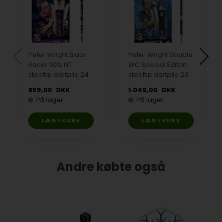
Peter Wright Black
Peter Wright Double
Racer 90% NT
WC Special Editon
steeltip dartpile 24
steeltip dartpile 20
gr
gram
859,00
DKK
1.049,00
DKK
På lager
På lager
Andre købte også