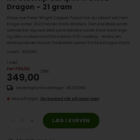
Dragon - 21 gram
Disse nye Peter Wright Copper Fusion har du sikkert set ham
bruge under 2023 Nordic Darts Masters. Den parallele profil
udmærker sig ved dets symmetriske runde front med rings
og riller coated med flot kobber PVD coating - endnu en
ekstraordinær flot pil i Snakebite serien fra Red Dragon Darts.
Varenr.:
RD2565
1
sæt
Før 799,00
DKK
349,00
45,00 DKK
Ikke på lager
Giv besked når på lager igen
-
+