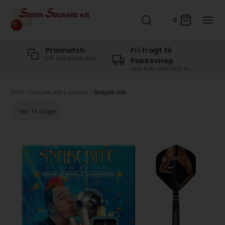
0
t
Prismatch
Fri fragt til
på alle produkter
Pakkeshop
ved køb over 500 kr
DART
»
Dartpile stål & tilbehør
»
Dartpile stål
Lev. 14 dage