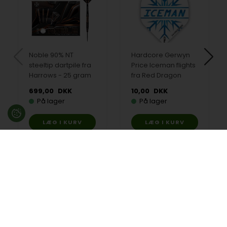
Noble 90% NT
Hardcore Gerwyn
steeltip dartpile fra
Price Iceman flights
Harrows - 25 gram
fra Red Dragon
699,00
DKK
10,00
DKK
På lager
På lager
Besøg en af vores butikker
Ladegaardsvej 10, 7100 Vejle