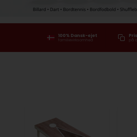
100% Dansk-ejet
Pri
familievirksomhed
på a