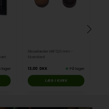
Skruelæder M8 12,0 mm -
Kort
 sæt
Standard
 lager
13,00
DKK
På lager
55,