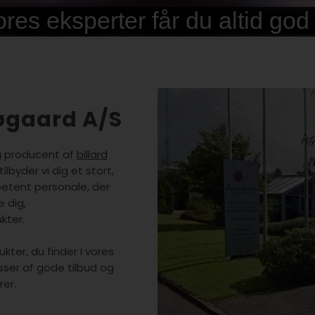
øgaard A/S
g producent af
billard
lbyder vi dig et stort,
petent personale, der
e dig,
kter.
kter, du finder i vores
sser af gode tilbud og
rer.