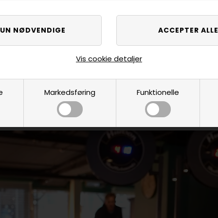
 Master blå 12 stk
6 lags skruelæder M8 12,
SS Deluxe
0
DKK
På lager
30,00
DKK
På
Vis cookie detaljer
e
Markedsføring
Funktionelle