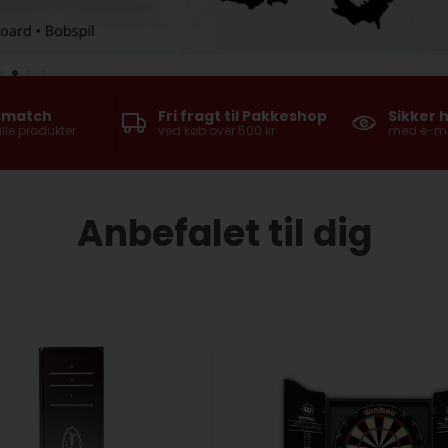
smatch
Fri fragt til Pakkeshop
Sikker 
lle produkter
ved køb over 500 kr
med e-mær
Anbefalet til dig