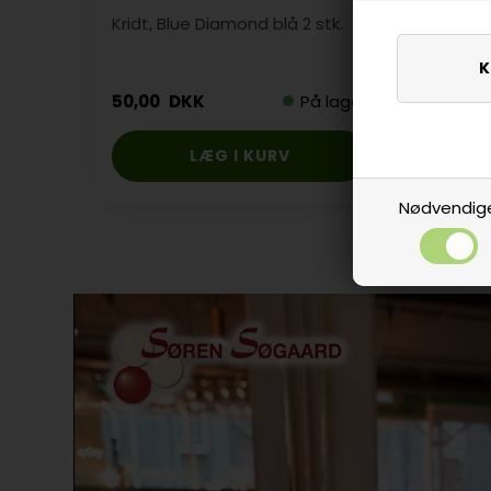
Kridt, Blue Diamond blå 2 stk.
Kridt,
50,00
DKK
På lager
70,0
Nødvendig