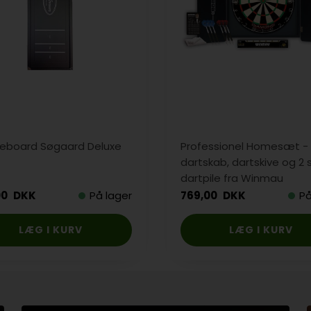
leboard Søgaard Deluxe
Professionel Homesæt -
dartskab, dartskive og 2
dartpile fra Winmau
00
DKK
På lager
769,00
DKK
På