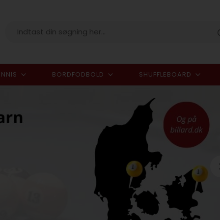
NNIS
BORDFODBOLD
SHUFFLEBOARD
I alt