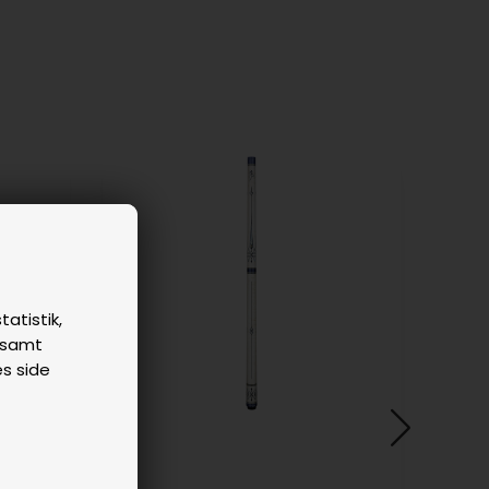
tatistik,
n samt
es side