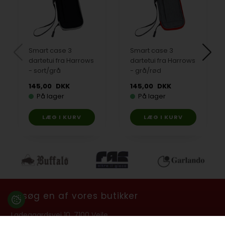
Smart case 3
Smart case 3
dartetui fra Harrows
dartetui fra Harrows
- sort/grå
- grå/rød
145,00
DKK
145,00
DKK
På lager
På lager
Besøg en af vores butikker
Ladegaardsvej 10, 7100 Vejle