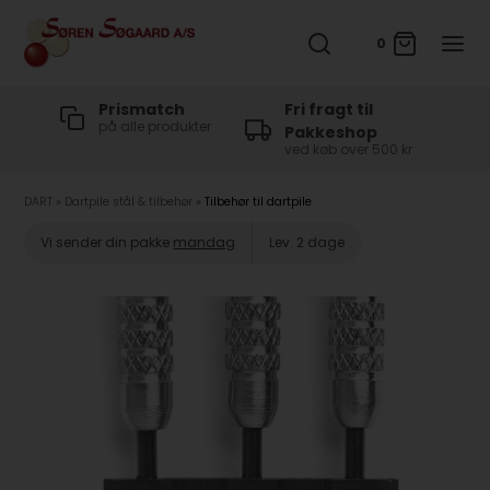
0
t
Prismatch
Fri fragt til
på alle produkter
Pakkeshop
ved køb over 500 kr
DART
»
Dartpile stål & tilbehør
»
Tilbehør til dartpile
Vi sender din pakke
mandag
Lev. 2 dage