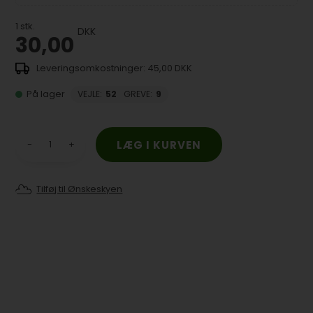
1
stk.
DKK
30,00
45,00 DKK
På lager
VEJLE
:
52
GREVE
:
9
-
+
Tilføj til Ønskeskyen