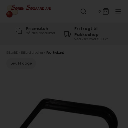
0
t
Prismatch
Fri fragt til
på alle produkter
Pakkeshop
ved køb over 500 kr
BILLARD
»
Billard tilbehør
»
Pool trekant
Lev. 14 dage