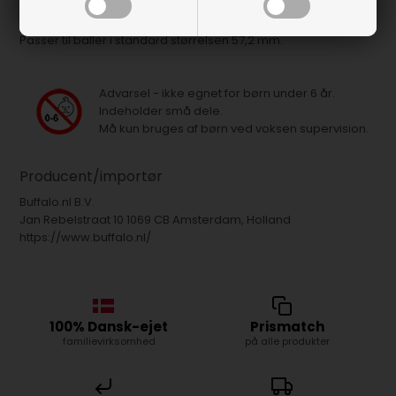
Trekant i sort plastik, der bruges til 9-ball pool.
Passer til baller i standard størrelsen 57,2 mm.
Advarsel - ikke egnet for børn under 6 år.
Indeholder små dele.
Må kun bruges af børn ved voksen supervision.
Producent/importør
Buffalo.nl B.V.
Jan Rebelstraat 10 1069 CB Amsterdam, Holland
https://www.buffalo.nl/
100% Dansk-ejet
Prismatch
familievirksomhed
på alle produkter