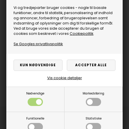
Vi og tredjeparter bruger cookies - nogle til basale
funktioner, andre til statistik, personalisering af indhold
og annoncer, forbedring af brugeroplevelsen samt
indsamling af oplysninger om dig til forskellige formål.
Ved at bruge vores side accepterer du brugen af
cookies som beskrevet i vores
Cookiepolitik
.
Se Googles privatlivspolitik
Vis cookie detaljer
Nødvendige
Markedsføring
Produktbeskrivelse
Funktionelle
Statistiske
Giv din spids en rens og polering - og den vil stå næsten som