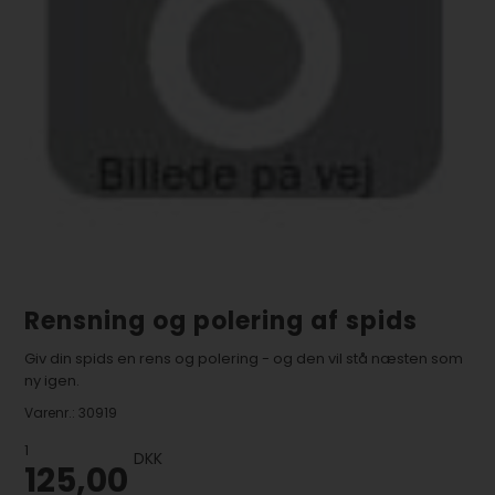
Rensning og polering af spids
Giv din spids en rens og polering - og den vil stå næsten som
ny igen.
Varenr.:
30919
1
DKK
125,00