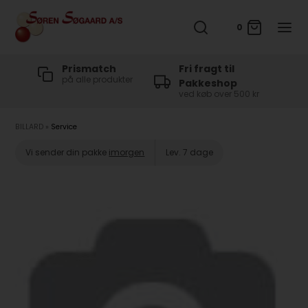
0
t
Prismatch
Fri fragt til
på alle produkter
Pakkeshop
ved køb over 500 kr
BILLARD
»
Service
Vi sender din pakke
imorgen
Lev. 7 dage