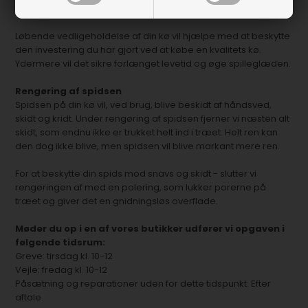
ny igen.
Løbende vedligeholdelse af din kø vil hjælpe med at beskytte
den investering du har gjort ved at købe en kvalitets kø.
Ydermere vil det sikre forlænget levetid og øge spilleglæden.
Rengøring af spidsen
Spidsen på din kø vil, ved brug, blive beskidt af håndsved,
skidt og kridt. Under rengøring af spidsen fjerner vi næsten alt
skidt, som endnu ikke er trukket helt ind i træet. Helt ren kan
den dog ikke blive, men spidsen vil blive markant mere ren.
For at beskytte din spids mod snavs og skidt - slutter vi
rengøringen af med en polering, som lukker porerne på
træet og giver det en gnidningsløs overflade.
Møder du op i en af vores butikker udfører vi opgaven i
følgende tidsrum:
Greve: tirsdag kl. 10-12
Vejle: fredag kl. 10-12
Påsætning og reparationer uden for dette tidspunkt: Efter
aftale