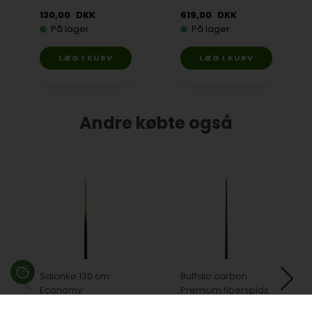
130,00
DKK
619,00
DKK
På lager
På lager
Andre købte også
Salonkø 130 cm
Buffalo carbon
Economy
Premium fiberspids
WJ C69 12 mm