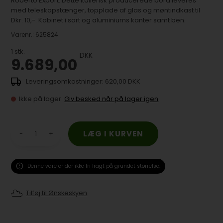
Roberto Export. Dette italiensk producerede bord leveres
med teleskopstænger, topplade af glas og møntindkast til
Dkr. 10,-. Kabinet i sort og aluminiums kanter samt ben.
Varenr.:
625824
1
stk.
DKK
9.689,00
620,00 DKK
Ikke på lager
Giv besked når på lager igen
-
+
Denne vare er der ikke fri fragt på grundet størrelse.
Tilføj til Ønskeskyen