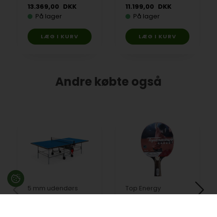
13.369,00
DKK
11.199,00
DKK
På lager
På lager
Andre købte også
5 mm udendørs
Top Energy
Sport Line
bordtennisbat fra
bordtennisbord fra
Søren Søgaard - 5-