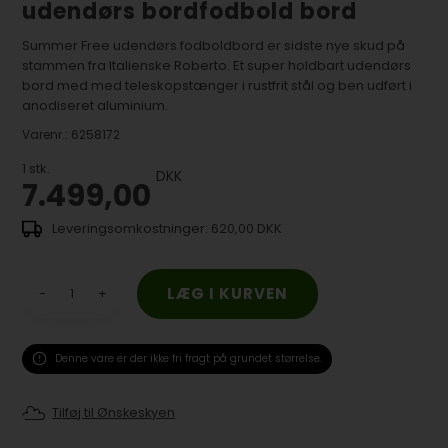
udendørs bordfodbold bord
Summer Free udendørs fodboldbord er sidste nye skud på
stammen fra Italienske Roberto. Et super holdbart udendørs
bord med med teleskopstænger i rustfrit stål og ben udført i
anodiseret aluminium.
Varenr.:
6258172
1
stk.
DKK
7.499,00
620,00 DKK
-
+
Denne vare er der ikke fri fragt på grundet størrelse.
Tilføj til Ønskeskyen