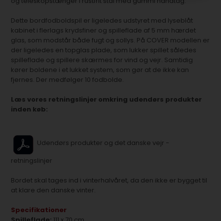
og teleskopstænger i rustfrit stål med gummi håndtag.
Dette bordfodboldspil er ligeledes udstyret med lyseblåt
kabinet i flerlags krydsfiner og spilleflade af 5 mm hærdet
glas, som modstår både fugt og sollys. På COVER modellen er
der ligeledes en topglas plade, som lukker spillet således
spilleflade og spillere skærmes for vind og vejr. Samtidig
kører boldene i et lukket system, som gør at de ikke kan
fjernes. Der medfølger 10 fodbolde.
Læs vores retningslinjer omkring udendørs produkter
inden køb:
Udendørs produkter og det danske vejr -
retningslinjer
Bordet skal tages ind i vinterhalvåret, da den ikke er bygget til
at klare den danske vinter.
Specifikationer
Spilleflade:
111 x 70 cm