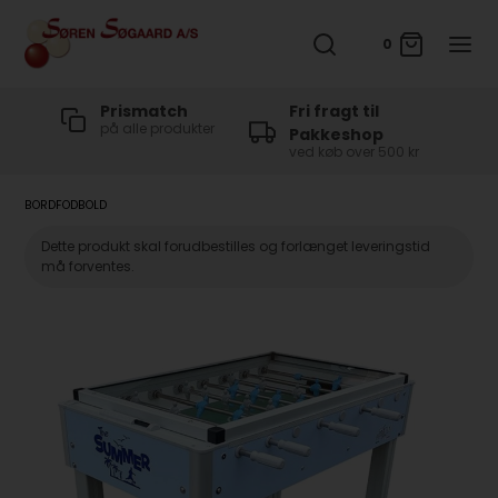
0
t
Prismatch
Fri fragt til
på alle produkter
Pakkeshop
ved køb over 500 kr
BORDFODBOLD
Dette produkt skal forudbestilles og forlænget leveringstid
må forventes.