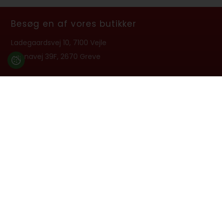
Besøg en af vores butikker
Ladegaardsvej 10, 7100 Vejle
Agenavej 39F, 2670 Greve
Åbningstider:
Man-Fre kl. 10:00 - 16:30
Lukket på alle helligdage, Grundlovsdag, Påskelørdag og
dagen efter Kristi Himmelfart.
info@billard.dk
- Tlf.
70 13 13 33
CVR: 42961213
Tilmeld nyhedsbrev
Få tilbud, guides og produktnyheder i vores nyhedsbrev.