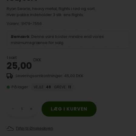
Ryan Searle, heavy metal, flights i rød og sort.
Hver pakke indeholder 3 stk. ens flights.
Varenr.:
EH79-7556
Bemærk
: Denne vare koster mindre end vores
minimumsgrænse for salg
1
sæt
DKK
25,00
45,00 DKK
På lager
VEJLE
:
48
GREVE
:
11
-
+
Tilføj til Ønskeskyen