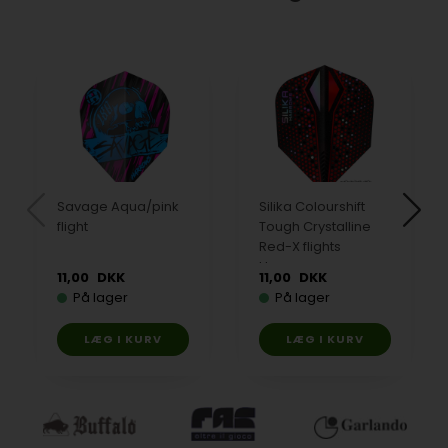
Savage Aqua/pink
Silika Colourshift
flight
Tough Crystalline
Red-X flights
Harrows
11,00
DKK
11,00
DKK
På lager
På lager