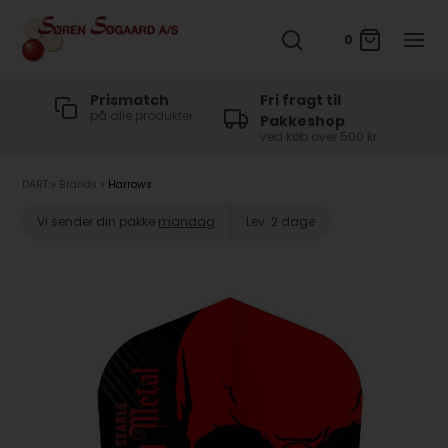
0
t
Prismatch
Fri fragt til
på alle produkter
Pakkeshop
ved køb over 500 kr
DART
»
Brands
»
Harrows
Vi sender din pakke
mandag
Lev. 2 dage