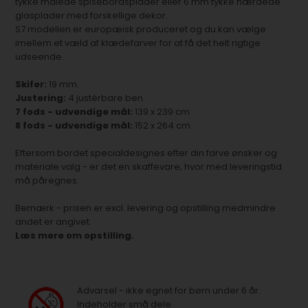
tykke malede spisebordsplader eller 6 mm tykke hærdede
glasplader med forskellige dekor.
S7 modellen er europæisk produceret og du kan vælge
imellem et væld af klædefarver for at få det helt rigtige
udseende.
Skifer:
19 mm.
Justering:
4 justérbare ben.
7 fods - udvendige mål:
139 x 239 cm
8 fods - udvendige mål:
152 x 264 cm
Eftersom bordet specialdesignes efter din farve ønsker og
materiale valg - er det en skaffevare, hvor med leveringstid
må påregnes.
Bemærk - prisen er excl. levering og opstilling medmindre
andet er angivet.
Læs mere om opstilling.
Advarsel - ikke egnet for børn under 6 år.
Indeholder små dele.