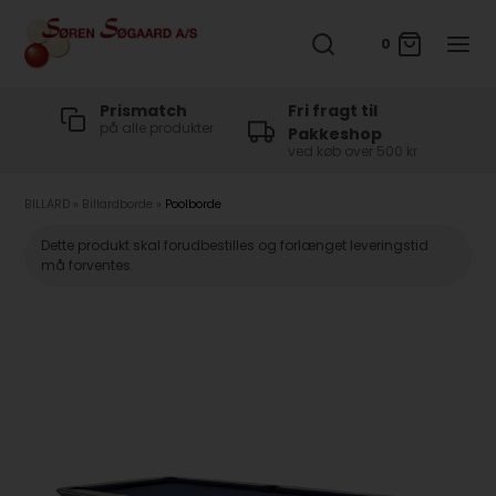
0
t
Prismatch
Fri fragt til
på alle produkter
Pakkeshop
ved køb over 500 kr
BILLARD
»
Billardborde
»
Poolborde
Dette produkt skal forudbestilles og forlænget leveringstid
må forventes.