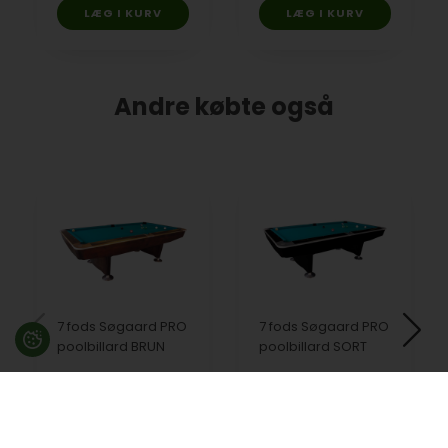
Andre købte også
7 fods Søgaard PRO
7 fods Søgaard PRO
poolbillard BRUN
poolbillard SORT
23.499,00
DKK
23.499,00
DKK
På lager
På lager