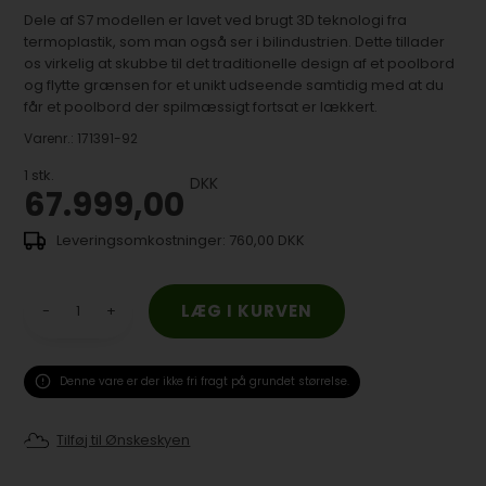
Dele af S7 modellen er lavet ved brugt 3D teknologi fra
termoplastik, som man også ser i bilindustrien. Dette tillader
os virkelig at skubbe til det traditionelle design af et poolbord
og flytte grænsen for et unikt udseende samtidig med at du
får et poolbord der spilmæssigt fortsat er lækkert.
Varenr.:
171391-92
1
stk.
DKK
67.999,00
760,00 DKK
-
+
Denne vare er der ikke fri fragt på grundet størrelse.
Tilføj til Ønskeskyen