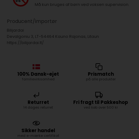
Må kun bruges af børn ved voksen supervision.
Producent/importør
Bilijardai
Devalgoniu 3, LT-54464 Kauno Rajonas, Litaun
https://bilijardai.lt/
100% Dansk-ejet
Prismatch
familievirksomhed
på alle produkter
Returret
Fri fragt til Pakkeshop
14 dages returret
ved køb over 500 kr
Sikker handel
med e-mærke certifikat