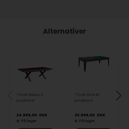
Alternativer
7 fods Nexus X
7 fods Dino M
poolbord
poolbord
24.999,00
DKK
20.999,00
DKK
På lager
På lager