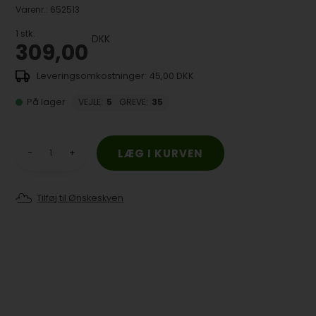
Varenr.:
652513
1
stk.
DKK
309,00
45,00 DKK
På lager
VEJLE
:
5
GREVE
:
35
-
+
Tilføj til Ønskeskyen