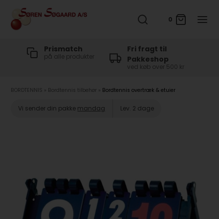
0
t
Prismatch
Fri fragt til
på alle produkter
Pakkeshop
ved køb over 500 kr
BORDTENNIS
»
Bordtennis tilbehør
»
Bordtennis overtræk & etuier
Vi sender din pakke
mandag
Lev. 2 dage