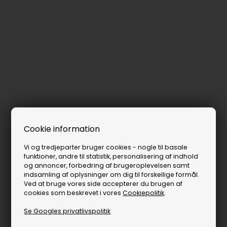
Cookie information
Vi og tredjeparter bruger cookies - nogle til basale
funktioner, andre til statistik, personalisering af indhold
og annoncer, forbedring af brugeroplevelsen samt
indsamling af oplysninger om dig til forskellige formål.
Ved at bruge vores side accepterer du brugen af
cookies som beskrevet i vores
Cookiepolitik
.
Se Googles privatlivspolitik