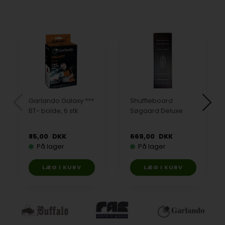
Garlando Galaxy ***
Shuffleboard
BT- bolde, 6 stk
Søgaard Deluxe
85,00
DKK
669,00
DKK
På lager
På lager