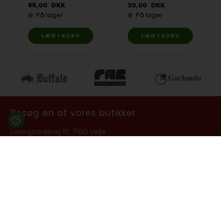
85,00
DKK
30,00
DKK
På lager
På lager
Besøg en af vores butikker
Ladegaardsvej 10, 7100 Vejle
Agenavej 39F, 2670 Greve
Åbningstider:
Man-Fre kl. 10:00 - 16:30
Lukket på alle helligdage, Grundlovsdag, Påskelørdag og
dagen efter Kristi Himmelfart.