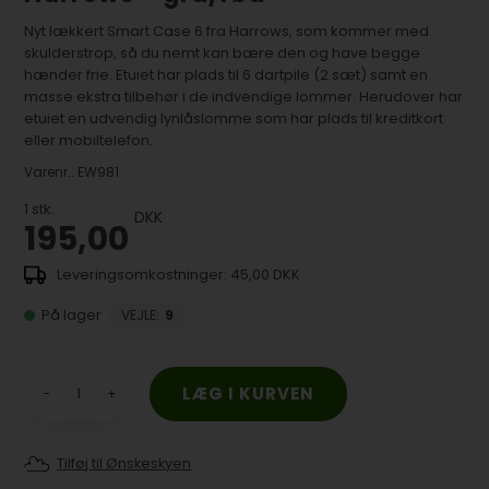
Nyt lækkert Smart Case 6 fra Harrows, som kommer med
skulderstrop, så du nemt kan bære den og have begge
hænder frie. Etuiet har plads til 6 dartpile (2 sæt) samt en
masse ekstra tilbehør i de indvendige lommer. Herudover har
etuiet en udvendig lynlåslomme som har plads til kreditkort
eller mobiltelefon.
Varenr.:
EW981
1
stk.
DKK
195,00
45,00 DKK
På lager
VEJLE
:
9
-
+
Tilføj til Ønskeskyen