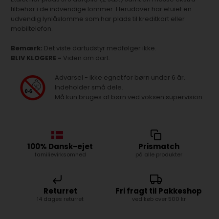
tilbehør i de indvendige lommer. Herudover har etuiet en
udvendig lynlåslomme som har plads til kreditkort eller
mobiltelefon.
Bemærk:
Det viste dartudstyr medfølger ikke.
BLIV KLOGERE -
Viden om dart.
Advarsel - ikke egnet for børn under 6 år.
Indeholder små dele.
Må kun bruges af børn ved voksen supervision.
100% Dansk-ejet
Prismatch
familievirksomhed
på alle produkter
Returret
Fri fragt til Pakkeshop
14 dages returret
ved køb over 500 kr