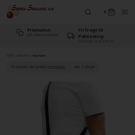
0
t
Prismatch
Fri fragt til
på alle produkter
Pakkeshop
ved køb over 500 kr
DART
»
Brands
»
Harrows
Vi sender din pakke
mandag
Lev. 2 dage