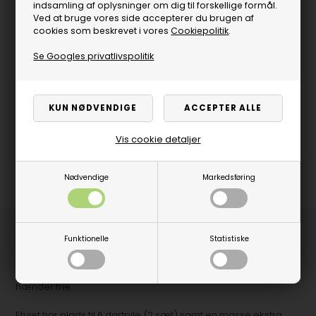
indsamling af oplysninger om dig til forskellige formål.
Ved at bruge vores side accepterer du brugen af
cookies som beskrevet i vores
Cookiepolitik
.
Se Googles privatlivspolitik
Vis cookie detaljer
Nødvendige
Markedsføring
Produktbeskrivelse
Funktionelle
Statistiske
Nyt lækkert Smart Case 6 fra Harrows, som kommer med
skulderstrop, så du nemt kan bære den og have begge
hænder frie.
Etuiet har plads til 6 dartpile (2 sæt) samt en masse ekstra