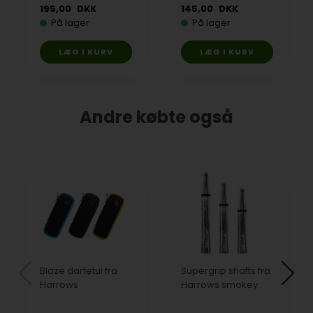
195,00
DKK
145,00
DKK
På lager
På lager
Andre købte også
Blaze dartetui fra
Supergrip shafts fra
Harrows
Harrows smokey