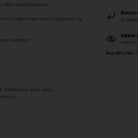
 eller hobbyspilleren.
Returr
ormet i mapletræ med trægevind og
14 dages
Sikker
ksen ovenfor.
med e-m
år. Indeholder små dele.
vision.