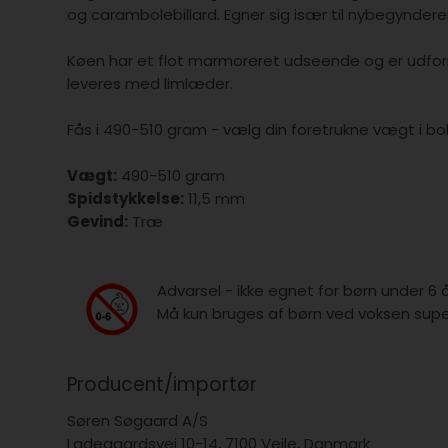
og carambolebillard. Egner sig især til nybegynderen
Køen har et flot marmoreret udseende og er udf
leveres med limlæder.
Fås i 490-510 gram - vælg din foretrukne vægt i bo
Vægt:
490-510 gram
Spidstykkelse:
11,5 mm
Gevind:
Træ
Advarsel - ikke egnet for børn under 6 
Må kun bruges af børn ved voksen super
Producent/importør
Søren Søgaard A/S
Ladegaardsvej 10-14, 7100 Vejle, Danmark