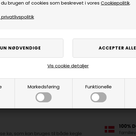
 du brugen af cookies som beskrevet i vores
Cookiepolitik
.
rivatlivspolitik
Vis cookie detaljer
e
Markedsføring
Funktionelle
100% D
familie
se kø, som kan bruges til både kegle