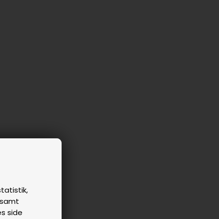
tatistik,
n samt
es side