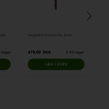
brun
Søgaard Starter kø, brun
Søg
 lager
479,00
DKK
På lager
479