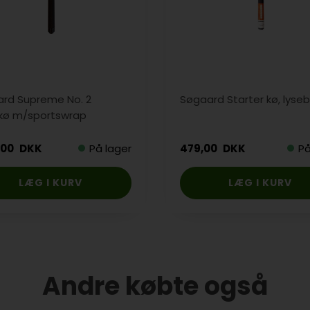
rd Supreme No. 2
Søgaard Starter kø, lyse
kø m/sportswrap
,00
DKK
På lager
479,00
DKK
På
Andre købte også