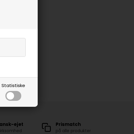
Statistiske
ansk-ejet
Prismatch
virksomhed
på alle produkter