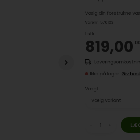
Vælg din foretrukne væ
Varenr.:
570103
1
stk.
819,00
D
Ikke på lager
Giv bes
Vægt
-
+