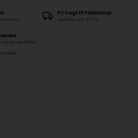
et
Fri fragt til Pakkeshop
 returret
ved køb over 500 kr
 handel
ærke certifikat