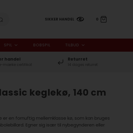
SIKKER HANDEL
0
SPIL
BOBSPIL
TILBUD
0,00 DKK
er handel
Returret
-mærke certifikat
14 dages returret
assic keglekø, 140 cm
ø er en fornuftig mellemklasse kø, som kan bruges
olebillard. Egner sig især til nybegynderen eller