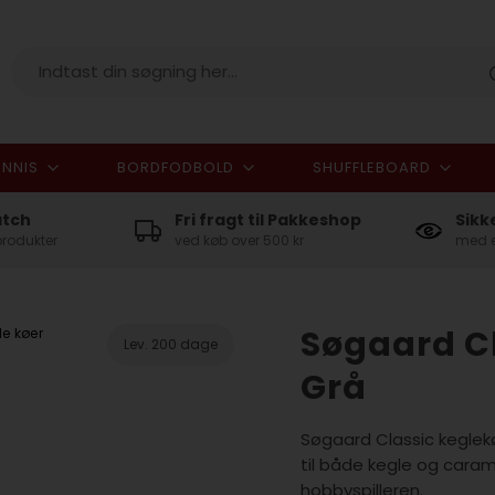
NNIS
BORDFODBOLD
SHUFFLEBOARD
I alt
atch
Fri fragt til Pakkeshop
Sikk
produkter
ved køb over 500 kr
med e
Søgaard Cl
e køer
Lev. 200 dage
Grå
Søgaard Classic keglek
til både kegle og caramb
hobbyspilleren.