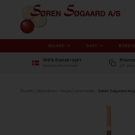
BILLARD
DART
BORDTE
100% Dansk-ejet
Prism
familievirksomhed
på alle 
BILLARD
»
Billardkøer
»
Kegle/caram køer
»
Søren Søgaard kegl