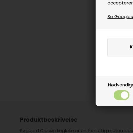
accepterer
Se Googles p
Nødvendig
Produktbeskrivelse
Søgaard Classic keglekø er en fornuftig mellemklas