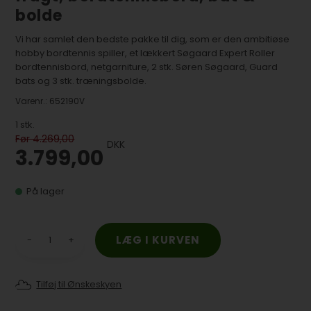
bolde
Vi har samlet den bedste pakke til dig, som er den ambitiøse
hobby bordtennis spiller, et lækkert Søgaard Expert Roller
bordtennisbord, netgarniture, 2 stk. Søren Søgaard, Guard
bats og 3 stk. træningsbolde.
Varenr.:
652190V
1
stk.
Før 4.269,00
DKK
3.799,00
På lager
-
+
Tilføj til Ønskeskyen