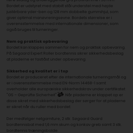
Bordet er udstyret med stabilt stål understel med højde
justérbare yder-ben og 128 mm dobbelte gummihjul, som
giver optimal manøvreringsevne. Bordets størrelse er i
overensstemmelse med internationale dimensioner, som
også bruges til turneringer.
Nem og praktisk opbevaring
Bordet kan klappes sammen for nem og praktisk opbevaring.
På Søgaard Expert Roller bordtennis sikrer sikkerhedsbeslag
at pladerne er fastlåst under opbevaring.
Sikkerhed og kvalitet er i top
Bordet er produceret efter de internationale turneringsmål og
er i overensstemmelse med EN-Norm 14468-1 samt
overholder alle europæiske sikkerhedskrav under certifikatet
"GS – Geprüfte Sicherheit".
. Når pladerne er klappet op er
disse sikret med sikkerhedsbeslag der sørger for at pladerne
er sikret når du ruller med bordet.
Der medfølger netgarniture, 2 stk. Søgaard Guard
bordtennisbat med 1,6 mm skum og konkav greb samt 3 stk.
bordtennis træningsbolde.