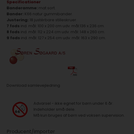
Specificationer
Banderamme:
mat sort.
Bander:
K66 natur gummibander.
Justering:
18 justérbare stilleskruer.
7 fods
ind. mål: 100 x 200 cm udv. mål:136 x 236 cm.
8 fods
ind. mål: 112 x 224 cm udv. mål: 148 x 260 cm.
9 fods
ind. mål: 127 x 254 cm udv. mål: 163 x 290 cm.
Download samlevejledning
Advarsel - ikke egnet for børn under 6 år.
Indeholder små dele.
Må kun bruges af børn ved voksen supervision.
Producent/importør