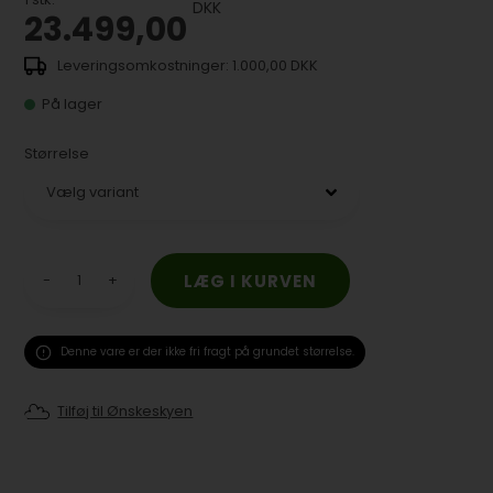
DKK
23.499,00
1.000,00 DKK
På lager
Størrelse
-
+
Denne vare er der ikke fri fragt på grundet størrelse.
Tilføj til Ønskeskyen