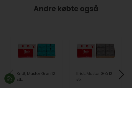
Andre købte også
Kridt, Master Grøn 12
Kridt, Master Grå 12
stk.
stk.
75,00
DKK
75,00
DKK
På lager
På lager