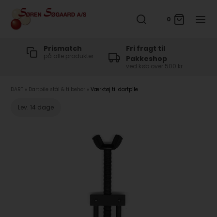
0
t
Prismatch
Fri fragt til
på alle produkter
Pakkeshop
ved køb over 500 kr
DART
»
Dartpile stål & tilbehør
»
Værktøj til dartpile
Lev. 14 dage