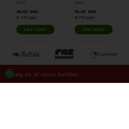
SORT
SØLV
35,00
DKK
35,00
DKK
På lager
På lager
Besøg en af vores butikker
Ladegaardsvej 10, 7100 Vejle
Agenavej 39F, 2670 Greve
Åbningstider:
Man-Fre kl. 10:00 - 16:30
Lukket på alle helligdage, Grundlovsdag, Påskelørdag og