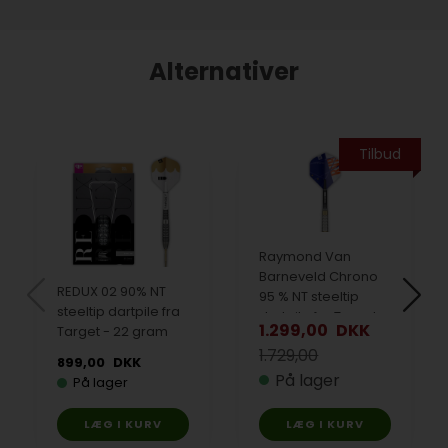
Alternativer
Tilbud
Raymond Van
Barneveld Chrono
REDUX 02 90% NT
95 % NT steeltip
steeltip dartpile fra
dartpile fra Target -
1.299,00
DKK
Target - 22 gram
23 gram
1.729,00
899,00
DKK
På lager
På lager