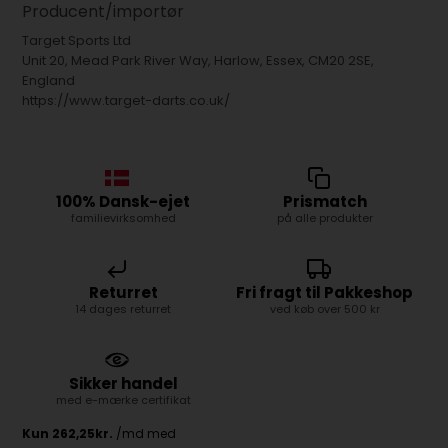
Producent/importør
Target Sports Ltd
Unit 20, Mead Park River Way, Harlow, Essex, CM20 2SE,
England
https://www.target-darts.co.uk/
100% Dansk-ejet
Prismatch
familievirksomhed
på alle produkter
Returret
Fri fragt til Pakkeshop
14 dages returret
ved køb over 500 kr
Sikker handel
med e-mærke certifikat