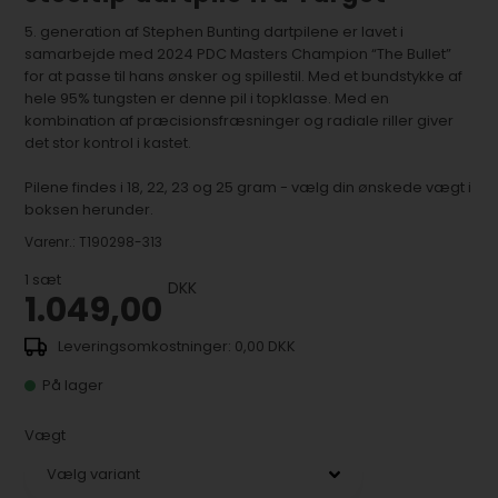
5. generation af Stephen Bunting dartpilene er lavet i
samarbejde med 2024 PDC Masters Champion “The Bullet”
for at passe til hans ønsker og spillestil. Med et bundstykke af
hele 95% tungsten er denne pil i topklasse. Med en
kombination af præcisionsfræsninger og radiale riller giver
det stor kontrol i kastet.
Pilene findes i 18, 22, 23 og 25 gram - vælg din ønskede vægt i
boksen herunder.
Varenr.:
T190298-313
1
sæt
DKK
1.049,00
0,00 DKK
På lager
Vægt