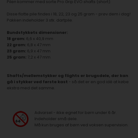
Pilen kommer med sorte Pro Grip EVO shafts (short).
Disse flotte pile findes i 18, 22, 23 og 25 gram - prøv dem i dag!
Pakken indeholder 3 stk. dartpile.
Bundstykkets dimensioner:
18 gram:
6,6 x 40,9 mm
22 gram:
6,8 x 47 mm
23 gram:
6,9 x 47 mm
25 gram:
7,2 x 47 mm
Shafts/mellemstykker og flights er brugsdele, der kan
gå i stykker ved første kast
- så det er en god idé at købe
ekstra med det samme.
Advarsel - ikke egnet for børn under 6 år.
Indeholder små dele.
Må kun bruges af børn ved voksen supervision.