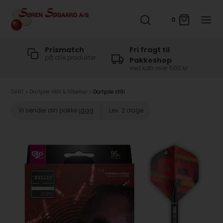
0
t
Prismatch
Fri fragt til
på alle produkter
Pakkeshop
ved køb over 500 kr
DART
»
Dartpile stål & tilbehør
»
Dartpile stål
Vi sender din pakke
idag
Lev. 2 dage