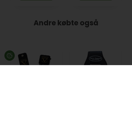
Andre købte også
THAI Vaula
Magnetisk Søgaard
Magnetisk
kridtholder
kridtholder - sort
115,00
DKK
65,00
DKK
På lager
På lager