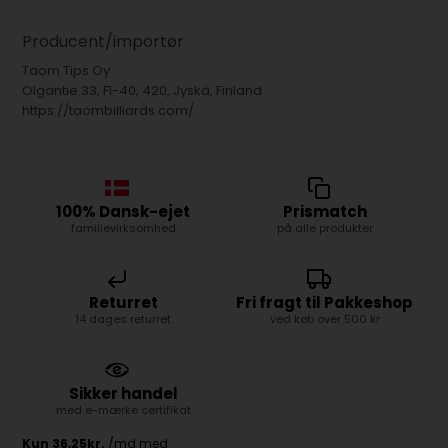
Producent/importør
Taom Tips Oy
Olgantie 33, FI-40, 420, Jyskä, Finland
https://taombilliards.com/
100% Dansk-ejet
Prismatch
familievirksomhed
på alle produkter
Returret
Fri fragt til Pakkeshop
14 dages returret
ved køb over 500 kr
Sikker handel
med e-mærke certifikat