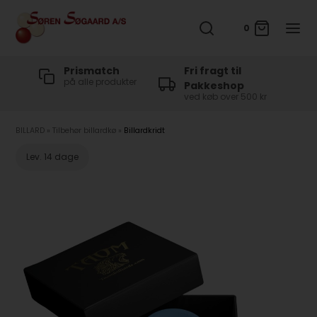
0
t
Prismatch
Fri fragt til
på alle produkter
Pakkeshop
ved køb over 500 kr
BILLARD
»
Tilbehør billardkø
»
Billardkridt
Lev. 14 dage