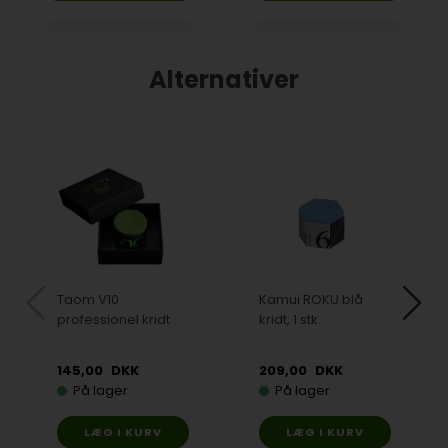
Alternativer
Taom V10
Kamui ROKU blå
professionel kridt
kridt, 1 stk.
145,00
DKK
209,00
DKK
På lager
På lager