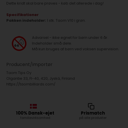
Dette kridt skal bare prøves - køb det allerede i dag!
Specifikationer
Pakken indeholder:
1 stk. Taom V10 i grøn.
Advarsel - ikke egnet for børn under 6 år.
Indeholder små dele.
Må kun bruges af børn ved voksen supervision.
Producent/importør
Taom Tips Oy
Olgantie 33, FI-40, 420, Jyskä, Finland
https://taombilliards.com/
100% Dansk-ejet
Prismatch
familievirksomhed
på alle produkter