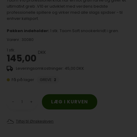
Taom V10 professionel kridt har en flot grøn farve og giver et
ultimativt greb .V10 er udviklet med verdens bedste
professionelle spillere og virker med alle slags spidser - til
enhver kølsport.
Pakken indeholder:
1 stk. Taom Soft snookerkridt i grøn.
Varenr.:
30080
1
stk.
DKK
145,00
45,00 DKK
Få på lager
GREVE
:
2
-
+
Tilføj til Ønskeskyen