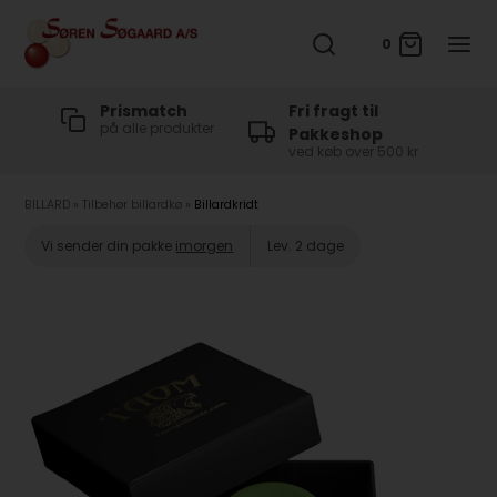
0
t
Prismatch
Fri fragt til
på alle produkter
Pakkeshop
ved køb over 500 kr
BILLARD
»
Tilbehør billardkø
»
Billardkridt
Vi sender din pakke
imorgen
Lev. 2 dage