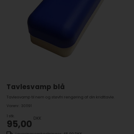
Tavlesvamp blå
Tavlesvamp til nem og støvfri rengøring af din kridttavle.
Varenr.:
301191
1
stk.
DKK
95,00
45,00 DKK