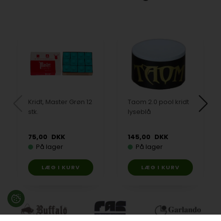
Kridt, Master Grøn 12
Taom 2.0 pool kridt
stk.
lyseblå
75,00
DKK
145,00
DKK
På lager
På lager