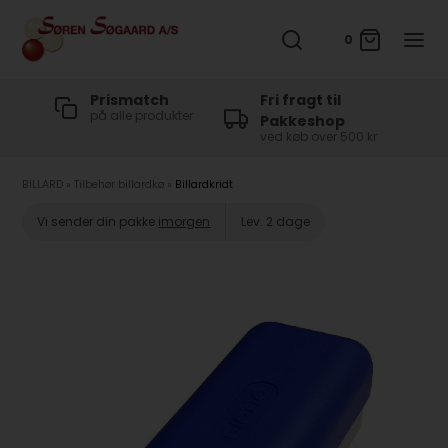
0
t
Prismatch
Fri fragt til
på alle produkter
Pakkeshop
ved køb over 500 kr
BILLARD
»
Tilbehør billardkø
»
Billardkridt
Vi sender din pakke
imorgen
Lev. 2 dage