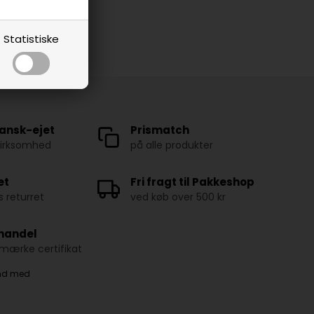
Statistiske
ansk-ejet
Prismatch
virksomhed
på alle produkter
et
Fri fragt til Pakkeshop
 returret
ved køb over 500 kr
 handel
ærke certifikat