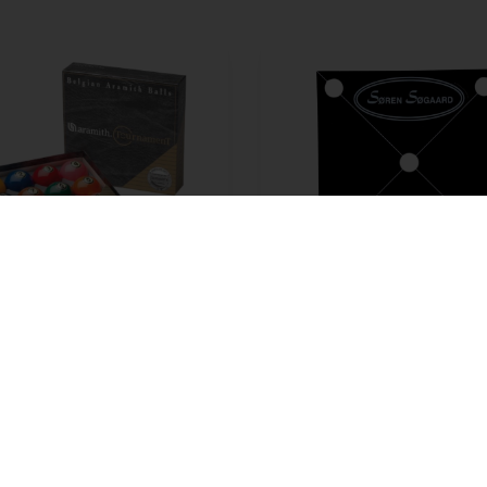
aller 57,2 mm Duramith
Skabelon t/keglefelt, plas
o - Eurotour, DDBU
mm
9,00
DKK
På lager
95,00
DKK
På