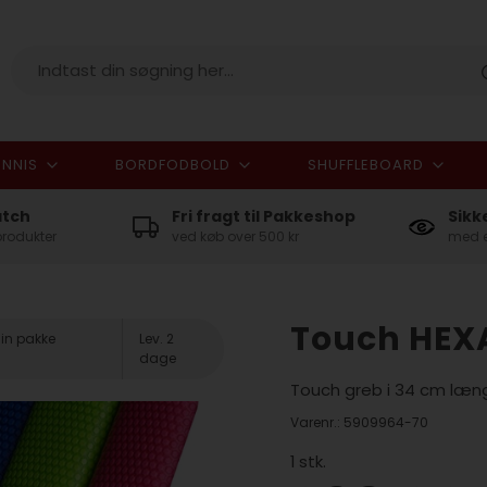
NNIS
BORDFODBOLD
SHUFFLEBOARD
I alt
atch
Fri fragt til Pakkeshop
Sikk
produkter
ved køb over 500 kr
med e
Touch HEX
din pakke
Lev. 2
dage
Touch greb i 34 cm læn
Varenr.:
5909964-70
1
stk.