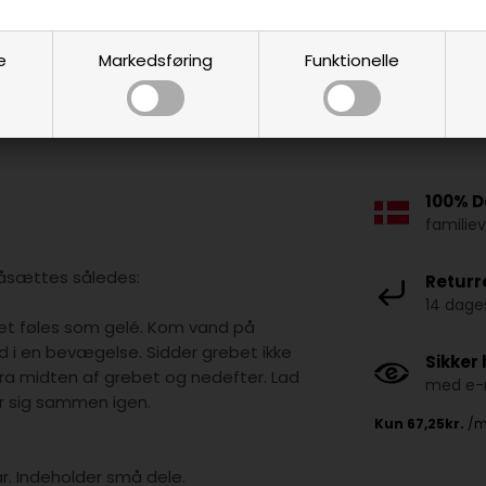
e
Markedsføring
Funktionelle
100% D
familie
åsættes således:
Returr
14 dages
 det føles som gelé. Kom vand på
 i en bevægelse. Sidder grebet ikke
Sikker
ra midten af grebet og nedefter. Lad
med e-m
er sig sammen igen.
år. Indeholder små dele.