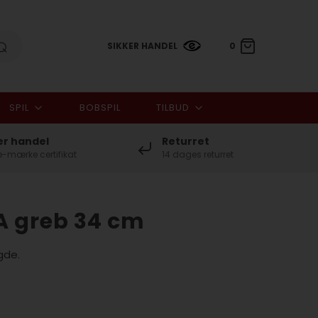
SIKKER HANDEL
0
SPIL
BOBSPIL
TILBUD
0,00 DKK
er handel
Returret
-mærke certifikat
14 dages returret
A greb 34 cm
gde.