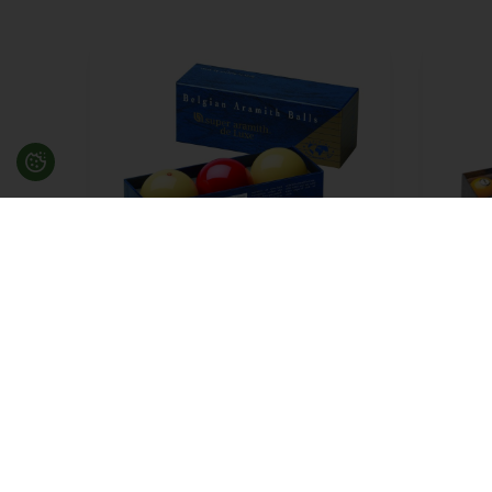
Kegleballer 61,5 mm Super
Poolb
Aramith de Luxe
TV Pr
645,25
DKK
På lager
2.93