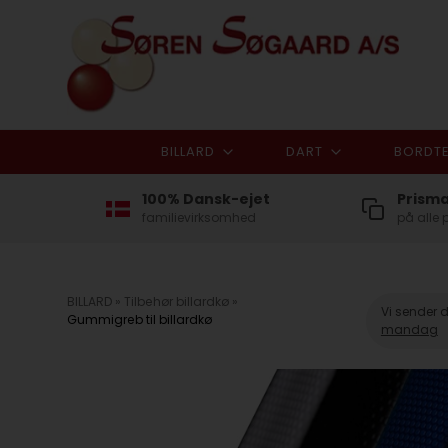
BILLARD
DART
BORDTE
100% Dansk-ejet
Prism
familievirksomhed
på alle 
BILLARD
»
Tilbehør billardkø
»
Vi sender 
Gummigreb til billardkø
mandag