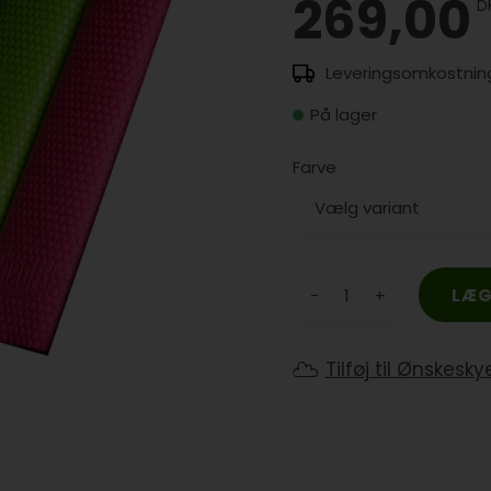
269,00
D
På lager
Farve
-
+
Tilføj til Ønskesky