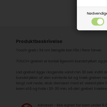
Nødvendig
Produktbeskrivelse
Touch greb i 34 cm længde kan fås i flere farver.
TOUCH-grebet er konisk ligesom bundstykket og p
Lad grebet ligge i kogende vand min 30 sek. indtil
bundstykket af den samlede kø og træk grebet ned
langt nok nede, skub dernæst med et viskestykke f
køen stå og hvile i 20-30 min, så det grebet trækk
Advarsel - ikke egnet for børn under 6 