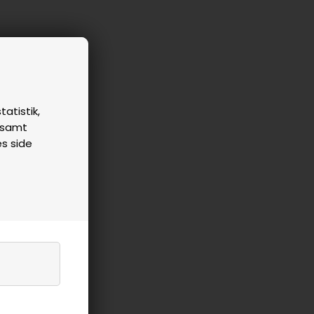
tatistik,
n samt
es side