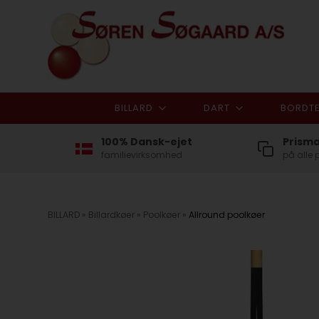
BILLARD
DART
BORDTE
100% Dansk-ejet
Prism
familievirksomhed
på alle 
BILLARD
»
Billardkøer
»
Poolkøer
»
Allround poolkøer