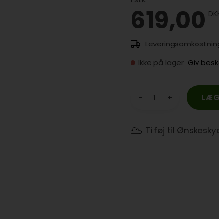
619,00
DK
Ikke på lager
Giv besk
-
+
Tilføj til Ønskesky