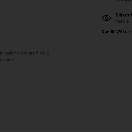
Sikker
med e-m
år. Indeholder små dele.
vision.