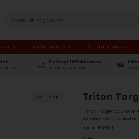
NNIS
BORDFODBOLD
SHUFFLEBOARD
I alt
atch
Fri fragt til Pakkeshop
Sikk
produkter
ved køb over 500 kr
med e
Triton Targ
Lev. 14 dage
Triton Target poolkø e
kø med metalgevind er 1
Varenr.:
5585011
1
stk.