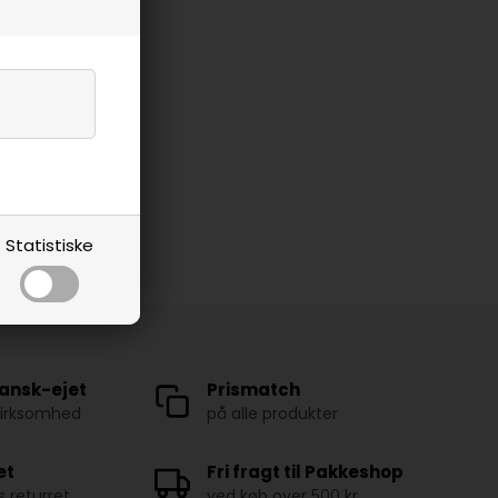
Statistiske
ansk-ejet
Prismatch
virksomhed
på alle produkter
et
Fri fragt til Pakkeshop
 returret
ved køb over 500 kr