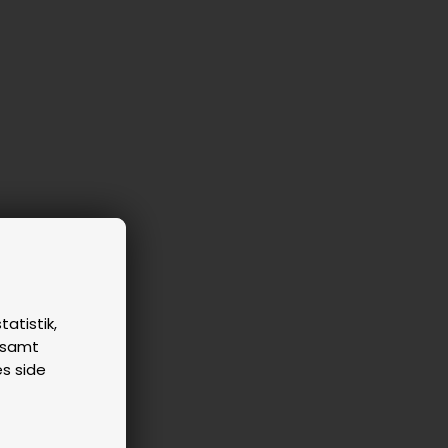
tatistik,
n samt
es side