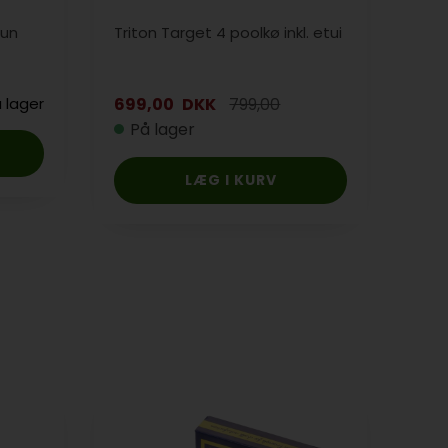
run
Triton Target 4 poolkø inkl. etui
Duff
 lager
699,00
DKK
799,00
1.9
På lager