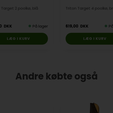
n Target 2 poolkø, blå
Triton Target 4 poolkø, b
00
DKK
På lager
619,00
DKK
På
Andre købte også