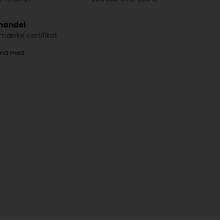
 handel
ærke certifikat