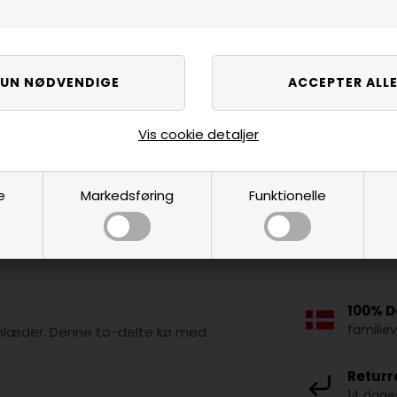
Vis cookie detaljer
e
Markedsføring
Funktionelle
100% D
familie
imlæder. Denne to-delte kø med
Returr
14 dages