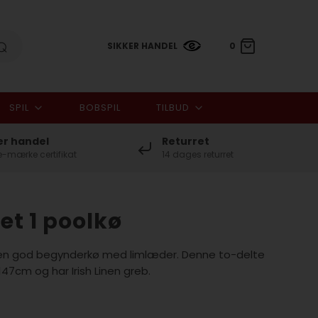
SIKKER HANDEL
0
SPIL
BOBSPIL
TILBUD
0,00 DKK
er handel
Returret
-mærke certifikat
14 dages returret
et 1 poolkø
r en god begynderkø med limlæder. Denne to-delte
47cm og har Irish Linen greb.