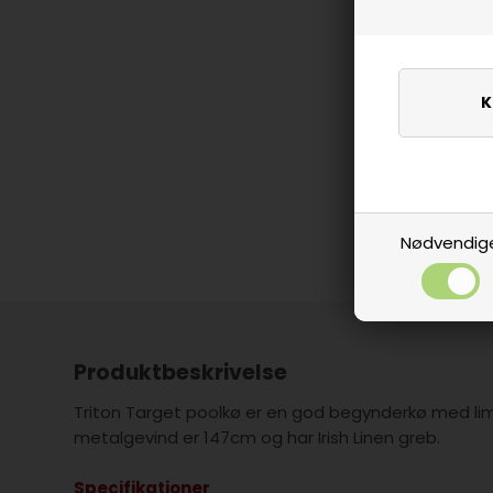
Nødvendig
Produktbeskrivelse
Triton Target poolkø er en god begynderkø med l
metalgevind er 147cm og har Irish Linen greb.
Specifikationer