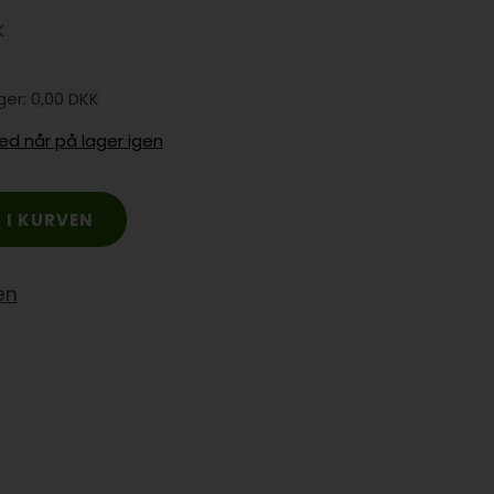
K
0,00 DKK
ed når på lager igen
en