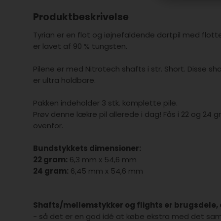
Produktbeskrivelse
Tyrian er en flot og iøjnefaldende dartpil med flotte 
er lavet af 90 % tungsten.
Pilene er med Nitrotech shafts i str. Short. Disse sh
er ultra holdbare.
Pakken indeholder 3 stk. komplette pile.
Prøv denne lækre pil allerede i dag! Fås i 22 og 2
ovenfor.
Bundstykkets dimensioner:
22 gram:
6,3 mm x 54,6 mm
24 gram:
6,45 mm x 54,6 mm
Shafts/mellemstykker og flights er brugsdele, d
- så det er en god idé at købe ekstra med det sa