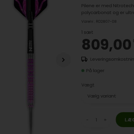
Pilene er med Nitrotech s
polycarbonat og er ultr
Varenr.:
RD2807-08
1
sæt
809,00
På lager
Vægt
-
+