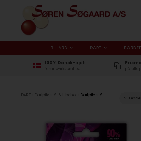
BILLARD
DART
BORDTE
100% Dansk-ejet
Prism
familievirksomhed
på alle 
DART
»
Dartpile stål & tilbehør
»
Dartpile stål
Vi sende