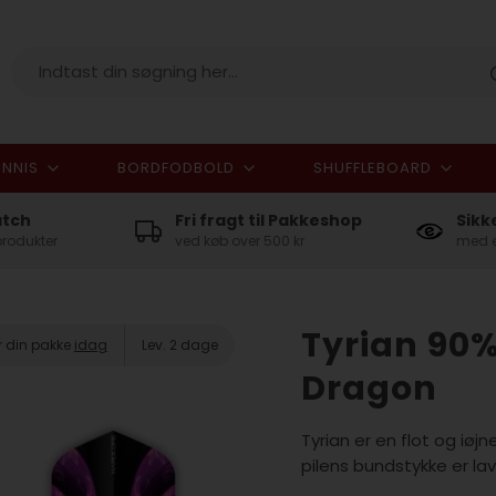
NNIS
BORDFODBOLD
SHUFFLEBOARD
I alt
atch
Fri fragt til Pakkeshop
Sikk
produkter
ved køb over 500 kr
med e
Tyrian 90%
r din pakke
idag
Lev. 2 dage
Dragon
Tyrian er en flot og iøjn
pilens bundstykke er la