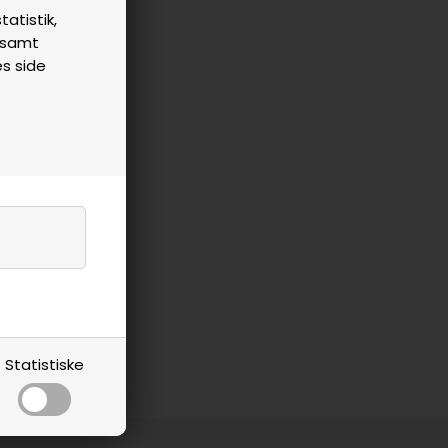
tatistik,
n samt
es side
Statistiske