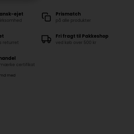
ansk-ejet
Prismatch
virksomhed
på alle produkter
et
Fri fragt til Pakkeshop
 returret
ved køb over 500 kr
 handel
ærke certifikat