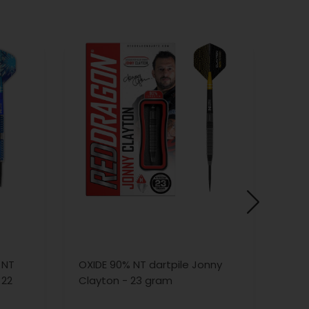
 NT
OXIDE 90% NT dartpile Jonny
Pet
 22
Clayton - 23 gram
NT d
gr