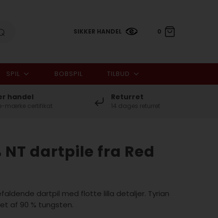
SIKKER HANDEL
0
SPIL
BOBSPIL
TILBUD
0,00 DKK
er handel
Returret
-mærke certifikat
14 dages returret
 NT dartpile fra Red
efaldende dartpil med flotte lilla detaljer. Tyrian
vet af 90 % tungsten.