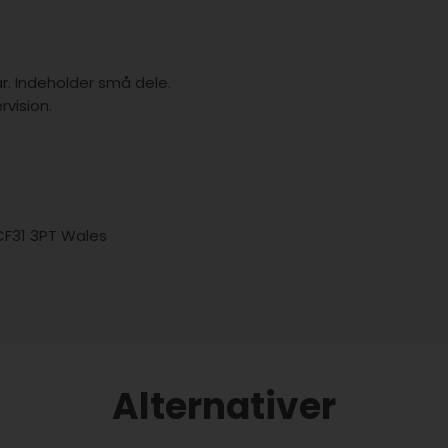
år. Indeholder små dele.
vision.
 CF31 3PT Wales
Alternativer