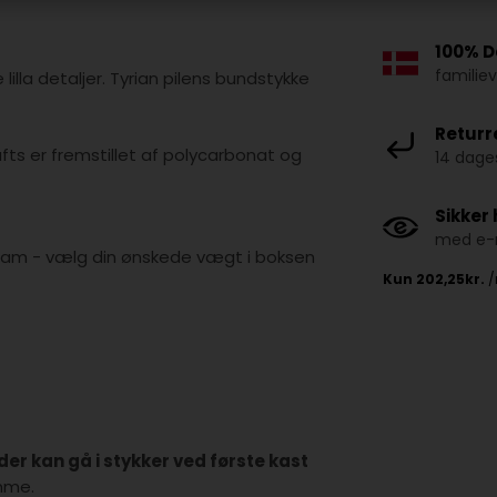
100% D
familie
lilla detaljer. Tyrian pilens bundstykke
Returr
afts er fremstillet af polycarbonat og
14 dages
Sikker
med e-m
4 gram - vælg din ønskede vægt i boksen
er kan gå i stykker ved første kast
mme.