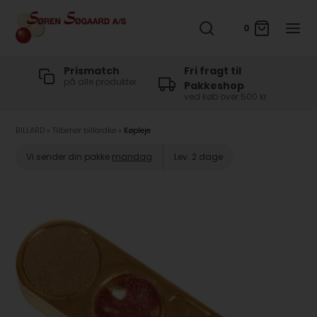
0
t
Prismatch
Fri fragt til
på alle produkter
Pakkeshop
ved køb over 500 kr
BILLARD
»
Tilbehør billardkø
»
Køpleje
Vi sender din pakke
mandag
Lev. 2 dage