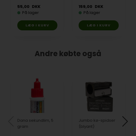
55,00
DKK
159,00
DKK
På lager
På lager
Andre købte også
Dana sekundlim, 5
Jumbo kø-spidser
gram
(blyant)