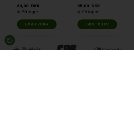
80,00
DKK
35,00
DKK
På lager
På lager
Besøg en af vores butikker
Ladegaardsvej 10, 7100 Vejle
Agenavej 39F, 2670 Greve
Åbningstider:
Man-Fre kl. 10:00 - 16:30
Lukket på alle helligdage, Grundlovsdag, Påskelørdag og
dagen efter Kristi Himmelfart.