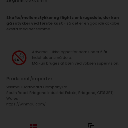
26 gram:
6,6 x 53 mm
Shafts/mellemstykker og flights er brugsdele, der kan
gå i stykker ved første kast
- så det er en god idé at købe
ekstra med det samme.
Advarsel - ikke egnet for børn under 6 år.
Indeholder små dele.
Må kun bruges af børn ved voksen supervision.
Producent/importør
Winmau Dartboard Company Ltd
South Road, Bridgend Industrial Estate, Bridgend, CF31 3PT,
Wales
https://winmau.com/