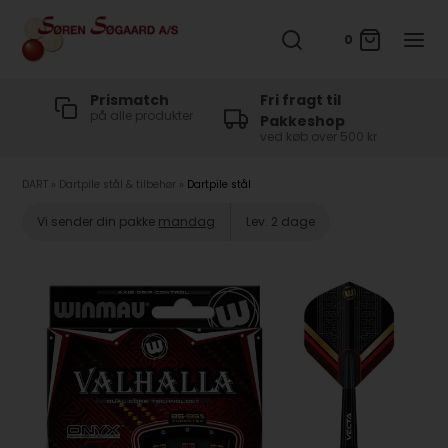
0
t
Prismatch
Fri fragt til
på alle produkter
Pakkeshop
ved køb over 500 kr
DART
»
Dartpile stål & tilbehør
»
Dartpile stål
Vi sender din pakke
mandag
Lev. 2 dage