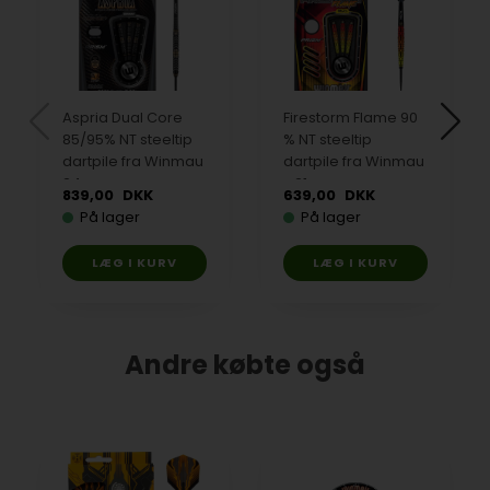
Aspria Dual Core
Firestorm Flame 90
85/95% NT steeltip
% NT steeltip
dartpile fra Winmau
dartpile fra Winmau
24 gram
- 21 gram
839,00
DKK
639,00
DKK
På lager
På lager
Andre købte også