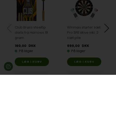
Club Brass steeltip
Winmau starter sæt
darts fra Harrows 19
Pro SFB skive inkl. 2
gram
sæt pile
160,00
DKK
699,00
DKK
På lager
På lager
Besøg en af vores butikker
Ladegaardsvej 10, 7100 Vejle