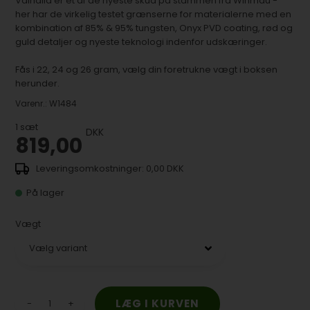
Valhalla er et af de nyeste skud på stammen fra Winmau -
her har de virkelig testet grænserne for materialerne med en
kombination af 85% & 95% tungsten, Onyx PVD coating, rød og
guld detaljer og nyeste teknologi indenfor udskæringer.
Fås i 22, 24 og 26 gram, vælg din foretrukne vægt i boksen
herunder.
Varenr.:
W1484
1
sæt
DKK
819,00
0,00 DKK
På lager
Vægt
-
+