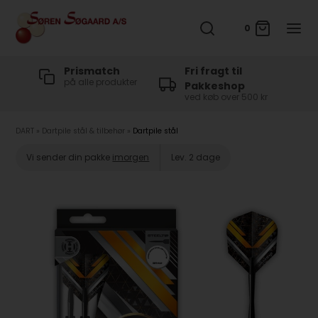
0
t
Prismatch
Fri fragt til
på alle produkter
Pakkeshop
ved køb over 500 kr
DART
»
Dartpile stål & tilbehør
»
Dartpile stål
Vi sender din pakke
imorgen
Lev. 2 dage