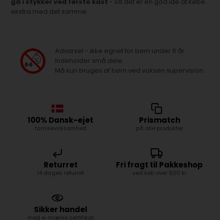
gå i stykker ved første kast
- så det er en god idé at købe
ekstra med det samme.
Advarsel - ikke egnet for børn under 6 år.
Indeholder små dele.
Må kun bruges af børn ved voksen supervision.
100% Dansk-ejet
Prismatch
familievirksomhed
på alle produkter
Returret
Fri fragt til Pakkeshop
14 dages returret
ved køb over 500 kr
Sikker handel
med e-mærke certifikat