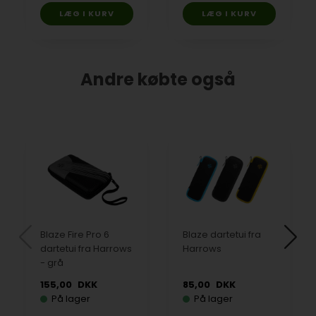
Andre købte også
Blaze Fire Pro 6
Blaze dartetui fra
dartetui fra Harrows
Harrows
- grå
155,00
DKK
85,00
DKK
På lager
På lager