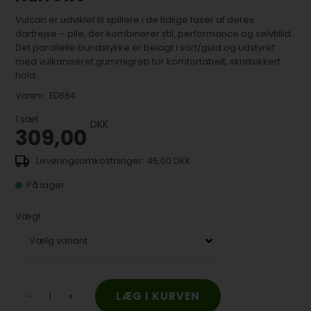
Vulcan er udviklet til spillere i de tidlige faser af deres
dartrejse – pile, der kombinerer stil, performance og selvtillid.
Det parallelle bundstykke er belagt i sort/guld og udstyret
med vulkaniseret gummigreb for komfortabelt, skridsikkert
hold.
Varenr.:
ED884
1
sæt
DKK
309,00
45,00 DKK
På lager
Vægt
-
+