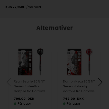
Alternativer
Ryan Searle 90% NT
Damon Heta 90% NT
Series 3 steeltip
Series 4 steeltip
dartpile fra Harrows
dartpile fra Harrows
- 32 gram
- 23 gram
799,00
DKK
749,00
DKK
På lager
På lager