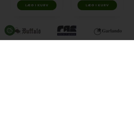
Besøg en af vores butikker
Ladegaardsvej 10, 7100 Vejle
Agenavej 39F, 2670 Greve
Åbningstider:
Man-Fre kl. 10:00 - 16:30
Lukket på alle helligdage, Grundlovsdag, Påskelørdag og
dagen efter Kristi Himmelfart.
info@billard.dk
- Tlf.
70 13 13 33