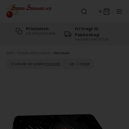
0
t
Prismatch
Fri fragt til
på alle produkter
Pakkeshop
ved køb over 500 kr
DART
»
Dartpile stål & tilbehør
»
Dart etuier
Vi sender din pakke
imorgen
Lev. 2 dage