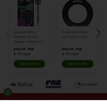
Special Edition
Kvajering Deluxe
Whitlock 90% NT
sort m/PDC logo
steeltip dartpile 24
gram
649,00
DKK
509,00
DKK
På lager
På lager
Besøg en af vores butikker