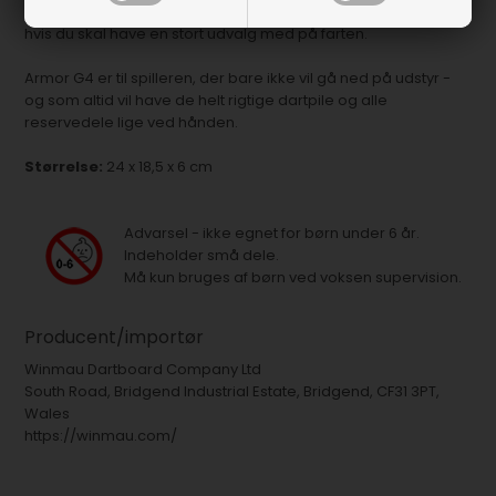
med plads til 12 dartpile (4 sæt) samt et hav af udstyr. Optimal
hvis du skal have en stort udvalg med på farten.
Armor G4 er til spilleren, der bare ikke vil gå ned på udstyr -
og som altid vil have de helt rigtige dartpile og alle
reservedele lige ved hånden.
Størrelse:
24 x 18,5 x 6 cm
Advarsel - ikke egnet for børn under 6 år.
Indeholder små dele.
Må kun bruges af børn ved voksen supervision.
Producent/importør
Winmau Dartboard Company Ltd
South Road, Bridgend Industrial Estate, Bridgend, CF31 3PT,
Wales
https://winmau.com/