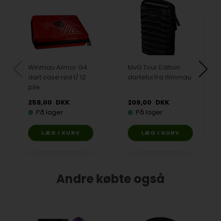
Winmau Armor G4
MvG Tour Edition
dart case rød t/ 12
dartetui fra Winmau
pile
259,00
DKK
209,00
DKK
På lager
På lager
Andre købte også