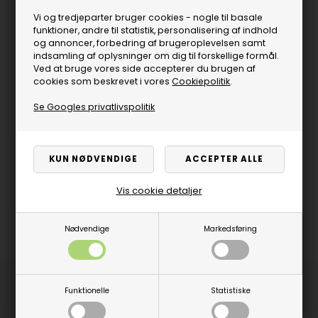
Vi og tredjeparter bruger cookies - nogle til basale
funktioner, andre til statistik, personalisering af indhold
og annoncer, forbedring af brugeroplevelsen samt
indsamling af oplysninger om dig til forskellige formål.
Ved at bruge vores side accepterer du brugen af
cookies som beskrevet i vores
Cookiepolitik
.
Se Googles privatlivspolitik
Vis cookie detaljer
Nødvendige
Markedsføring
Produktbeskrivelse
Funktionelle
Statistiske
Flot hardcase fra Winmau i sort. Armor G4 er en lækker taske