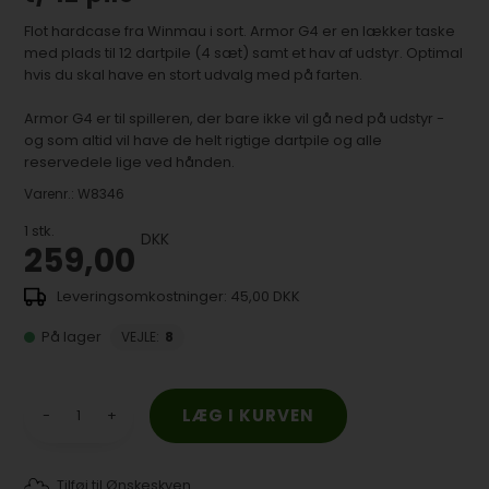
Flot hardcase fra Winmau i sort. Armor G4 er en lækker taske
med plads til 12 dartpile (4 sæt) samt et hav af udstyr. Optimal
hvis du skal have en stort udvalg med på farten.
Armor G4 er til spilleren, der bare ikke vil gå ned på udstyr -
og som altid vil have de helt rigtige dartpile og alle
reservedele lige ved hånden.
Varenr.:
W8346
1
stk.
DKK
259,00
45,00 DKK
På lager
VEJLE
:
8
-
+
Tilføj til Ønskeskyen