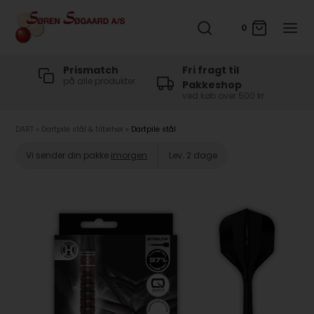
0
t
Prismatch
Fri fragt til
på alle produkter
Pakkeshop
ved køb over 500 kr
DART
»
Dartpile stål & tilbehør
»
Dartpile stål
Vi sender din pakke
imorgen
Lev. 2 dage