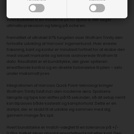
Siden 2013 har Wolfram været et øjeblikkeligt genkendeligt
ikon i Harrows-sortimentet. Med Wolfram Trinity er serien
videreudviklet til en moderne pil for spillere, der søger
ultimativ præcision og føling på oche’en.
Fremstillet af ultratæt 97% tungsten viser Wolfram Trinity den
fortsatte udvikling af Harrows’ ingeniørkunst. Hver eneste
fræsning, kant og kontur er minutiøst forfinet for at skabe den
mest visuelt markante og teknisk avancerede Wolfram til
dato. Resultatet er et bundstykke, der giver spilleren
enestående kontrol og en direkte forbindelse til pilen – selv
under maksimalt pres.
Integrationen af Harrows Quick Point-teknologi bringer
Wolfram Trinity fuldt ind i den moderne æra. Spidsens
længde og type kan skiftes på få sekunder, så dit setup nemt
kan tilpasses både kastestil og kampforhold. Dette er en
dartpil, der er skabt til at udvikle sig sammen med dig
gennem mange års spil.
Hvert bundstykke er match-vægtet til en tolerance på +/-
0,05g, hvilket sikrer absolut ensartethed kast efter kast. Den