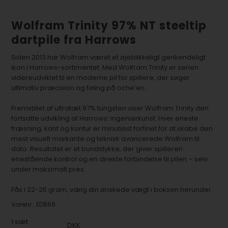
Wolfram Trinity 97% NT steeltip
dartpile fra Harrows
Siden 2013 har Wolfram været et øjeblikkeligt genkendeligt
ikon i Harrows-sortimentet. Med Wolfram Trinity er serien
videreudviklet til en moderne pil for spillere, der søger
ultimativ præcision og føling på oche’en.
Fremstillet af ultratæt 97% tungsten viser Wolfram Trinity den
fortsatte udvikling af Harrows’ ingeniørkunst. Hver eneste
fræsning, kant og kontur er minutiøst forfinet for at skabe den
mest visuelt markante og teknisk avancerede Wolfram til
dato. Resultatet er et bundstykke, der giver spilleren
enestående kontrol og en direkte forbindelse til pilen – selv
under maksimalt pres.
Fås i 22-26 gram, vælg din ønskede vægt i boksen herunder.
Varenr.:
ED866
1
sæt
DKK