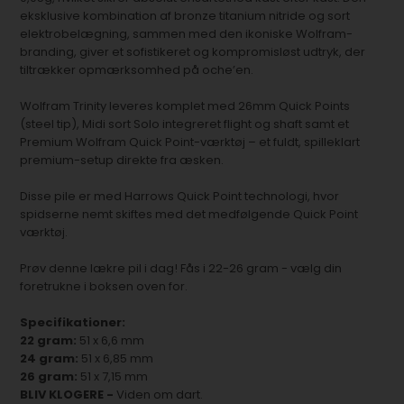
eksklusive kombination af bronze titanium nitride og sort
elektrobelægning, sammen med den ikoniske Wolfram-
branding, giver et sofistikeret og kompromisløst udtryk, der
tiltrækker opmærksomhed på oche’en.
Wolfram Trinity leveres komplet med 26mm Quick Points
(steel tip), Midi sort Solo integreret flight og shaft samt et
Premium Wolfram Quick Point-værktøj – et fuldt, spilleklart
premium-setup direkte fra æsken.
Disse pile er med Harrows Quick Point technologi, hvor
spidserne nemt skiftes med det medfølgende Quick Point
værktøj.
Prøv denne lækre pil i dag! Fås i 22-26 gram - vælg din
foretrukne i boksen oven for.
Specifikationer:
22 gram:
51 x 6,6 mm
24 gram:
51 x 6,85 mm
26 gram:
51 x 7,15 mm
BLIV KLOGERE -
Viden om dart.