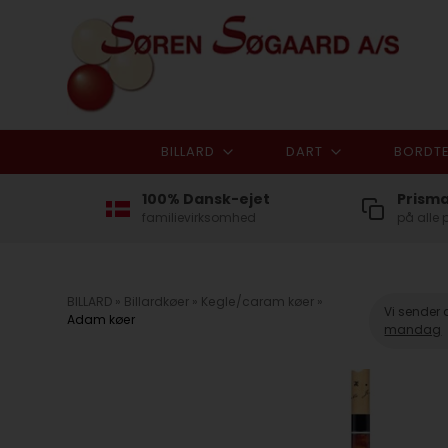
BILLARD
DART
BORDTE
100% Dansk-ejet
Prism
familievirksomhed
på alle 
BILLARD
»
Billardkøer
»
Kegle/caram køer
»
Vi sender 
Adam køer
mandag