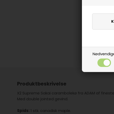
Nødvendig
Produktbeskrivelse
X2 Supreme Sakai carambolekø fra ADAM af fineste
Med double jointed gevind.
Spids:
1 stk. canadisk maple.