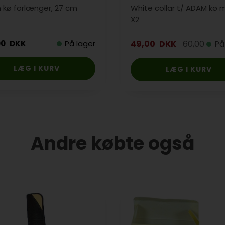
kø forlænger, 27 cm
White collar t/ ADAM kø
X2
00
DKK
På lager
49,00
DKK
60,00
På
Andre købte også