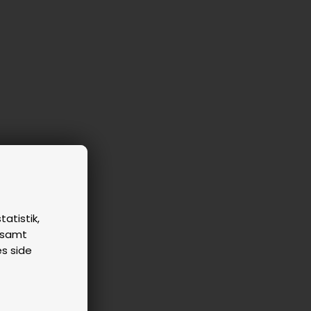
tatistik,
n samt
es side