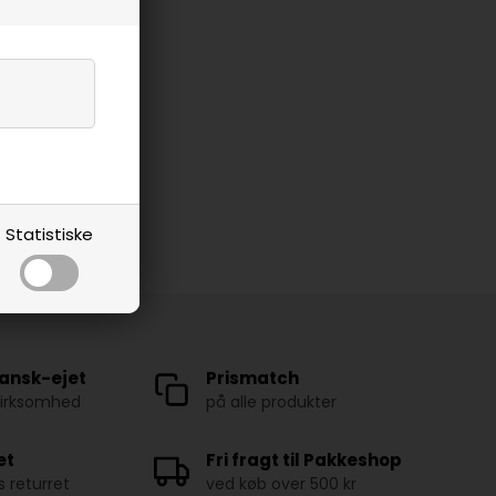
Statistiske
ansk-ejet
Prismatch
virksomhed
på alle produkter
et
Fri fragt til Pakkeshop
 returret
ved køb over 500 kr