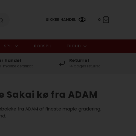
SIKKER HANDEL
0
SPIL
BOBSPIL
TILBUD
0,00 DKK
er handel
Returret
-mærke certifikat
14 dages returret
 Sakai kø fra ADAM
bolekø fra ADAM af fineste maple gradering.
nd.