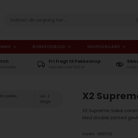
NNIS
BORDFODBOLD
SHUFFLEBOARD
I alt
atch
Fri fragt til Pakkeshop
Sikk
produkter
ved køb over 500 kr
med e
X2 Supreme
din pakke
Lev. 2
dage
X2 Supreme Sakai caram
Med double jointed gevi
Varenr.:
5601732