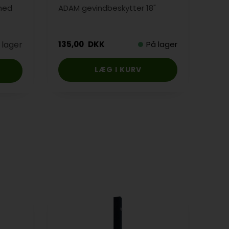
 med
ADAM gevindbeskytter 18"
Buff
 lager
135,00
DKK
På lager
3.3