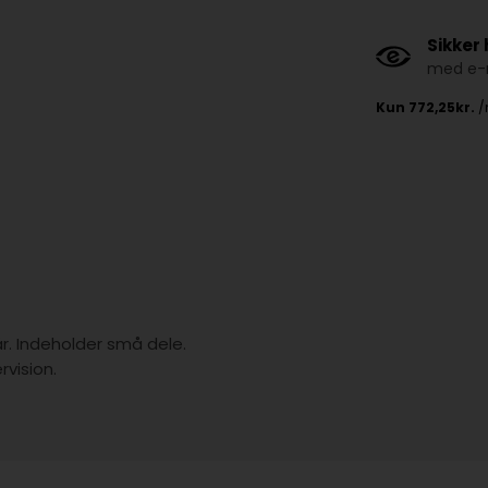
Sikker
med e-m
år. Indeholder små dele.
vision.