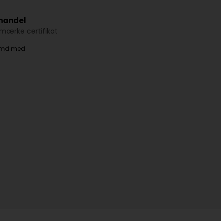
 handel
ærke certifikat