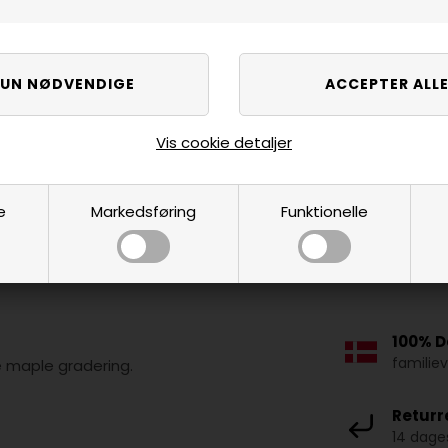
Vis cookie detaljer
e
Markedsføring
Funktionelle
100% D
familie
 maple gradering.
Returr
14 dages