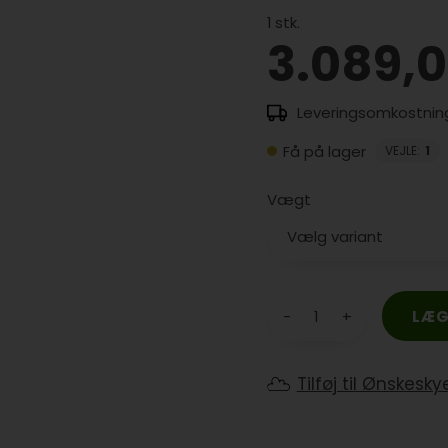
1
stk.
3.089,
Få på lager
VEJLE
:
1
Vægt
-
+
Tilføj til Ønskesky