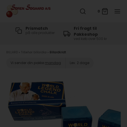
0
t
Prismatch
Fri fragt til
på alle produkter
Pakkeshop
ved køb over 500 kr
BILLARD
»
Tilbehør billardkø
»
Billardkridt
Vi sender din pakke
mandag
Lev. 2 dage