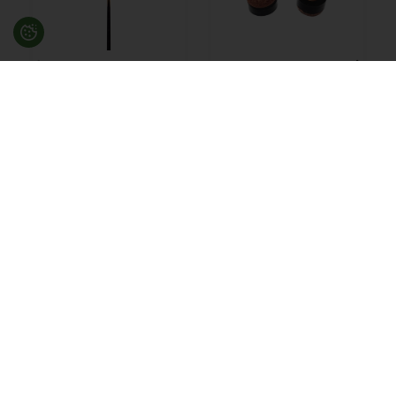
Salonkø 140 cm
Skruelæder,
Economy
metalgevind 11,0
mm
199,00
DKK
12,00
DKK
På lager
På lager
Besøg en af vores butikker
Ladegaardsvej 10, 7100 Vejle
Agenavej 39F, 2670 Greve