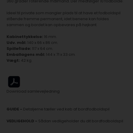
360 grader roterende målmand. Der medfølger 10 fodbolde.
Ideel til private som mangler plads til at have et fodboldspil
stående fremme permanent, idet benene kan foldes
sammen og bordet kan opbevares på højkant.
Kabinettykkelse:
16 mm.
Udv. mål:
140 x 66 x 86 cm.
Spilleflade:
117 x 64 cm.
Emballagens mål:
144 x 71 x 33 cm.
Vægt:
42 kg.
Download samlevejledning
GUIDE -
Detaljerne tæller ved køb af bordfodboldspil
VEDLIGEHOLD -
Sådan vedligeholder du dit bordfodboldspil