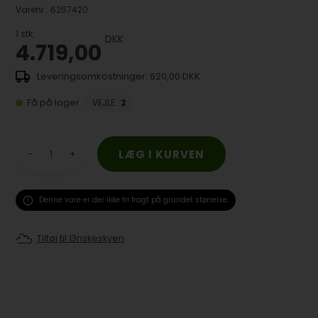
Varenr.:
6257420
1
stk.
DKK
4.719,00
620,00 DKK
Få på lager
VEJLE
:
2
-
+
Denne vare er der ikke fri fragt på grundet størrelse.
Tilføj til Ønskeskyen