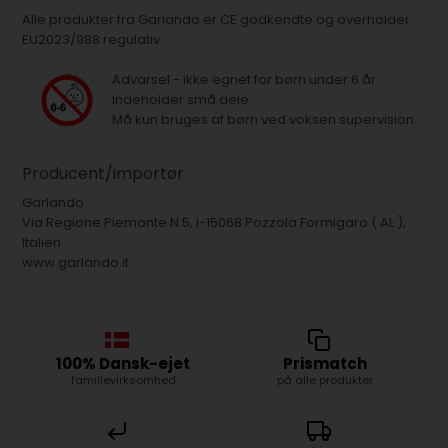
Alle produkter fra Garlando er CE godkendte og overholder
EU2023/988 regulativ.
Advarsel - ikke egnet for børn under 6 år.
Indeholder små dele.
Må kun bruges af børn ved voksen supervision.
Producent/importør
Garlando
Via Regione Piemonte N.5, I-15068 Pozzola Formigaro ( AL ),
Italien
www.garlando.it
100% Dansk-ejet
Prismatch
familievirksomhed
på alle produkter