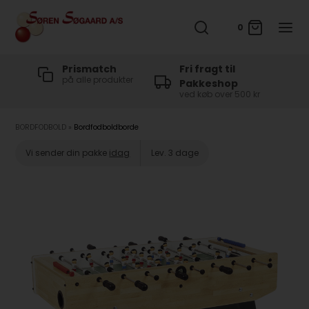
0
t
Prismatch
Fri fragt til
på alle produkter
Pakkeshop
ved køb over 500 kr
BORDFODBOLD
»
Bordfodboldborde
Vi sender din pakke
idag
Lev. 3 dage