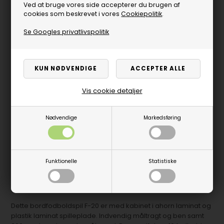
Ved at bruge vores side accepterer du brugen af
cookies som beskrevet i vores
Cookiepolitik
.
Se Googles privatlivspolitik
Vis cookie detaljer
Nødvendige
Markedsføring
Produktbeskrivelse
Funktionelle
Statistiske
Et praktisk og prisvenligt bordfodboldspil med
gennemgående massive stænger.
Dette bordfodboldspil F-20 er med kabinet i ahorn laminat og
plastik laminat spilleplade. Indvendig måltragt og ben samt