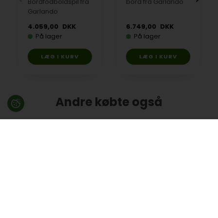
Bordfodboldspil fra
bord fra Garlando
Garlando
4.059,00
DKK
6.749,00
DKK
På lager
På lager
Andre købte også
Bordfodbold,
Silikonespray fra