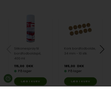
Silikonespray til
Kork bordfodbolde,
bordfodboldspil,
34 mm - 10 stk.
400 ml
115,00
DKK
185,00
DKK
På lager
På lager