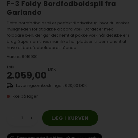
F-3 Foldy Bordfodboldspil fra
Garlando
Dette bordfodboldspil er perfekt til privatbrug, hvor du ønsker
muligheden for at pakke dit bord væk. Bordet er med
foldbare ben, der gør det nemt at pakke væk når det ikke er i
brug. Supernemt hvis man ikke har pladsen til permanent at
have et bordfodboldbord stående.
Varenr.:
6016930
1
stk.
DKK
2.059,00
620,00 DKK
Ikke på lager
-
+
Denne vare er der ikke fri fragt på grundet størrelse.