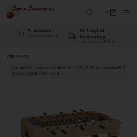
0
t
Prismatch
Fri fragt til
på alle produkter
Pakkeshop
ved køb over 500 kr
BORDFODBOLD
Produktet er i restordre indtil d. 01-12-2025. Påregn yderligere 3
dage dage til afsendelse.