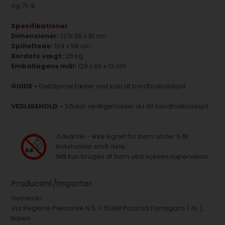
og 71-9.
Specifikationer
Dimensioner:
137x 95 x 81 cm.
Spilleflade:
104 x 58 cm
Bordets vægt:
26 kg.
Emballagens mål:
129 x 66 x 13 cm
GUIDE -
Detaljerne tæller ved køb af bordfodboldspil
VEDLIGEHOLD -
Sådan vedligeholder du dit bordfodboldspil
Advarsel - ikke egnet for børn under 6 år.
Indeholder små dele.
Må kun bruges af børn ved voksen supervision.
Producent/importør
Garlando
Via Regione Piemonte N.5, I-15068 Pozzola Formigaro ( AL ),
Italien