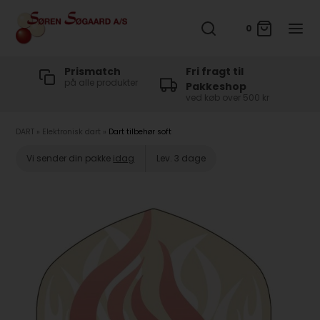
0
t
Prismatch
Fri fragt til
på alle produkter
Pakkeshop
ved køb over 500 kr
DART
»
Elektronisk dart
»
Dart tilbehør soft
Vi sender din pakke
idag
Lev. 3 dage