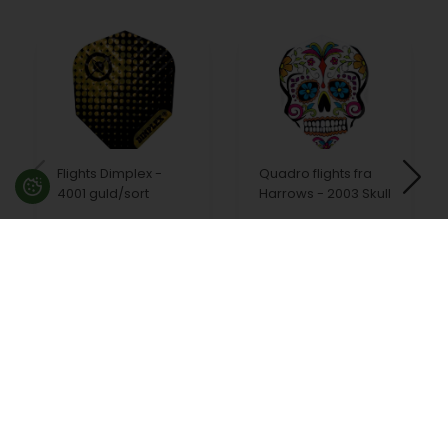
Flights Dimplex -
Quadro flights fra
4001 guld/sort
Harrows - 2003 Skull
20,00
DKK
20,00
DKK
På lager
På lager