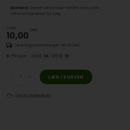
Bemærk
: Denne vare koster mindre end vores
minimumsgrænse for salg
1
sæt
DKK
10,00
45,00 DKK
På lager
VEJLE
:
66
GREVE
:
10
-
+
Tilføj til Ønskeskyen