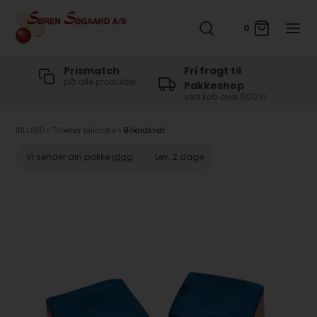
0
t
Prismatch
Fri fragt til
på alle produkter
Pakkeshop
ved køb over 500 kr
BILLARD
»
Tilbehør billardkø
»
Billardkridt
Vi sender din pakke
idag
Lev. 2 dage