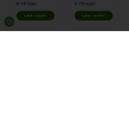
På lager
På lager
Besøg en af vores butikker
Ladegaardsvej 10, 7100 Vejle
Agenavej 39F, 2670 Greve
Åbningstider:
Man-Fre kl. 10:00 - 16:30
Lukket på alle helligdage, Grundlovsdag, Påskelørdag og
dagen efter Kristi Himmelfart.