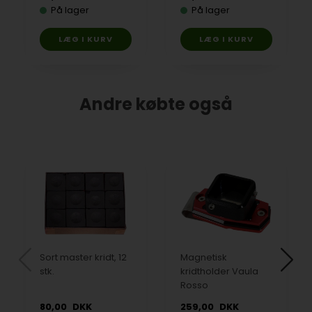
På lager
På lager
Andre købte også
Sort master kridt, 12
Magnetisk
stk.
kridtholder Vaula
Rosso
80,00
DKK
259,00
DKK