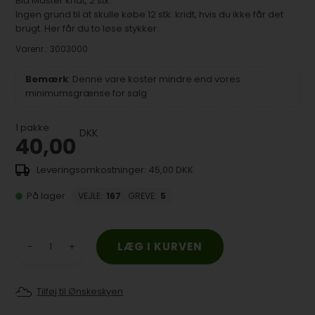
Blå Master kridt, 2 stk.
Ingen grund til at skulle købe 12 stk. kridt, hvis du ikke får det
brugt. Her får du to løse stykker.
Varenr.:
3003000
Bemærk
: Denne vare koster mindre end vores
minimumsgrænse for salg
1
pakke
DKK
40,00
45,00 DKK
På lager
VEJLE
:
167
GREVE
:
5
-
+
Tilføj til Ønskeskyen