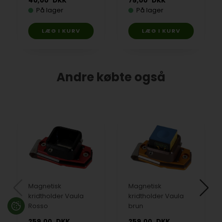
40,00
DKK
75,00
DKK
På lager
På lager
Andre købte også
Magnetisk
Magnetisk
kridtholder Vaula
kridtholder Vaula
Rosso
brun
259,00
DKK
259,00
DKK