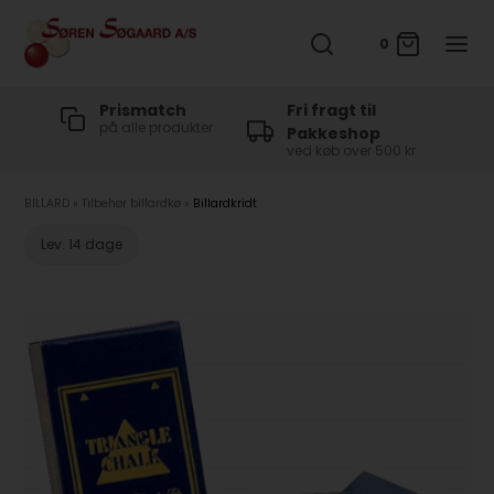
0
t
Prismatch
Fri fragt til
på alle produkter
Pakkeshop
ved køb over 500 kr
BILLARD
»
Tilbehør billardkø
»
Billardkridt
Lev. 14 dage