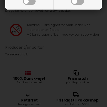
Blå Triangle kridt nu i 2 styks æske.
Ingen grund til at skulle købe 12 stk. kridt, hvis du ikke får det
brugt. Så nu er den lavet i en 2 styks æske.
Advarsel - ikke egnet for børn under 6 år.
Indeholder små dele.
Må kun bruges af børn ved voksen supervision.
Producent/importør
Tweeten chalk
100% Dansk-ejet
Prismatch
familievirksomhed
på alle produkter
Returret
Fri fragt til Pakkeshop
14 dages returret
ved køb over 500 kr