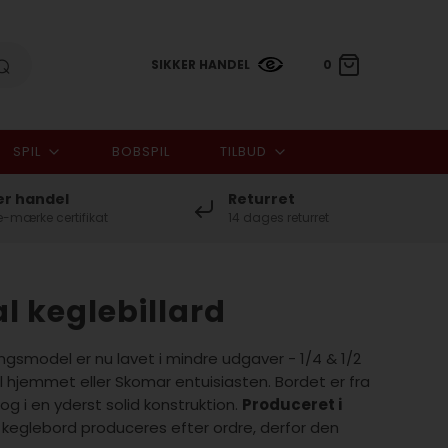
SIKKER HANDEL
0
SPIL
BOBSPIL
TILBUD
0,00 DKK
er handel
Returret
-mærke certifikat
14 dages returret
l keglebillard
gsmodel er nu lavet i mindre udgaver - 1/4 & 1/2
il hjemmet eller Skomar entuisiasten. Bordet er fra
 og i en yderst solid konstruktion.
Produceret i
 keglebord produceres efter ordre, derfor den