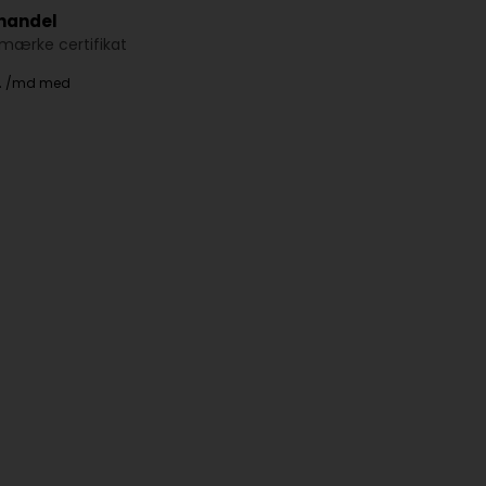
 handel
ærke certifikat