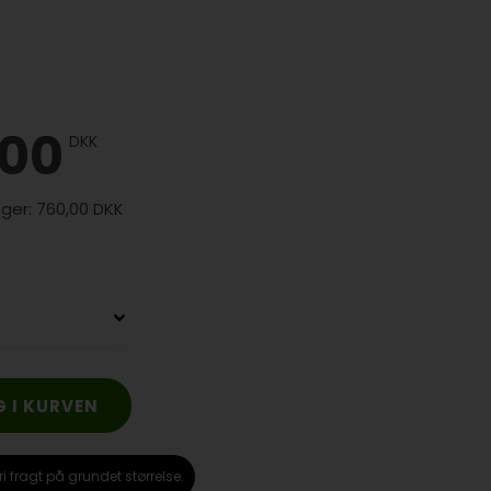
,00
DKK
760,00 DKK
ri fragt på grundet størrelse.