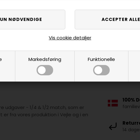
Vis cookie detaljer
e
Markedsføring
Funktionelle
100% D
familie
re udgaver - 1/4 & 1/2 match, som er
 er fra vores produktion i Vejle og i en
Returr
14 dages