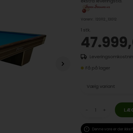
ekstra leveringstid.
Varenr.:
120112_13012
1
stk.
47.999
Få på lager
-
+
Denne vare er der ikke f