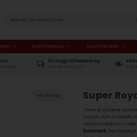
NNIS
BORDFODBOLD
SHUFFLEBOARD
I alt
atch
Fri fragt til Pakkeshop
Sikk
produkter
ved køb over 500 kr
med e
Super Roya
Lev. 30 dage
Vores populære turnerin
match, som er ideelle t
vores produktion i Vejle
Danmark
. Det færdige