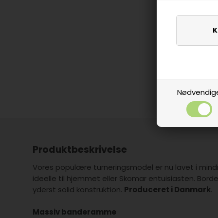
Nødvendig
Produktbeskrivelse
Vores populære turneringsmodel er nu lavet i mind
ideelle til hjemmet eller Skomar entuisiasten. Bordet
yderst solid konstruktion.
Produceret i Danmark
.
Massiv banderamme