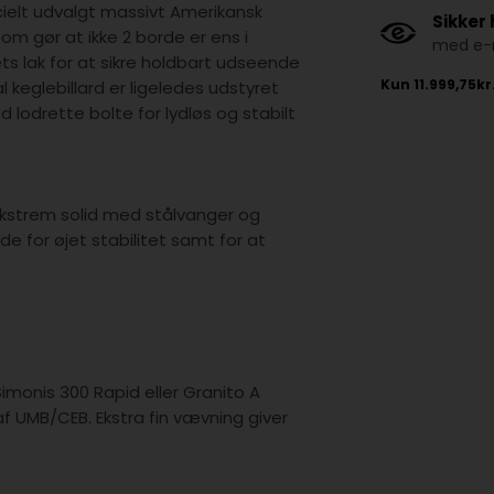
ielt udvalgt massivt Amerikansk
Sikker
som gør at ikke 2 borde er ens i
med e-m
ts lak for at sikre holdbart udseende
keglebillard er ligeledes udstyret
odrette bolte for lydløs og stabilt
 ekstrem solid med stålvanger og
e for øjet stabilitet samt for at
.
imonis 300 Rapid eller Granito A
af UMB/CEB. Ekstra fin vævning giver