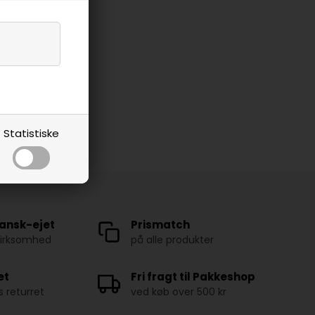
Statistiske
ansk-ejet
Prismatch
virksomhed
på alle produkter
et
Fri fragt til Pakkeshop
 returret
ved køb over 500 kr