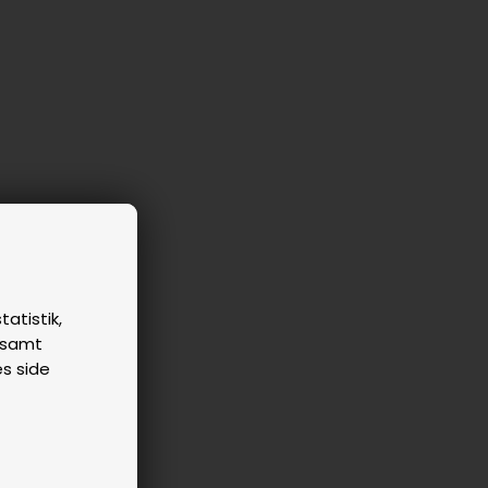
tatistik,
n samt
es side