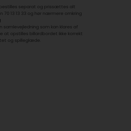
 bestilles separat og prissættes alt
on 70 13 13 33 og hør nærmere omkring
g
n samlevejledning som kan klares af
e at opstilles billardbordet ikke korrekt
itet og spilleglæde.