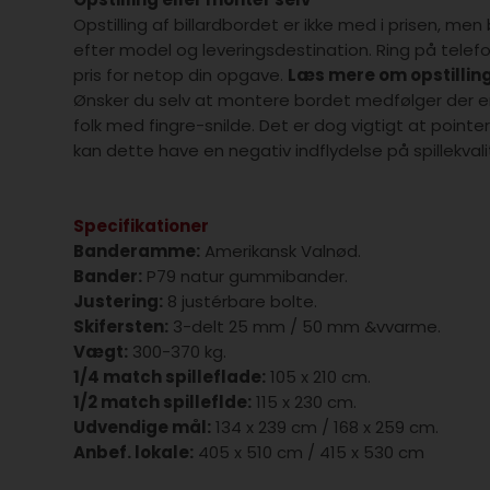
Opstilling af billardbordet er ikke med i prisen, men
efter model og leveringsdestination. Ring på telef
pris for netop din opgave.
Læs mere om opstillin
Ønsker du selv at montere bordet medfølger der e
folk med fingre-snilde. Det er dog vigtigt at pointer
kan dette have en negativ indflydelse på spillekval
Specifikationer
Banderamme:
Amerikansk Valnød.
Bander:
P79 natur gummibander.
Justering:
8 justérbare bolte.
Skifersten:
3-delt 25 mm / 50 mm &vvarme.
Vægt:
300-370 kg.
1/4 match spilleflade:
105 x 210 cm.
1/2 match spilleflde:
115 x 230 cm.
Udvendige mål:
134 x 239 cm / 168 x 259 cm.
Anbef. lokale:
405 x 510 cm / 415 x 530 cm