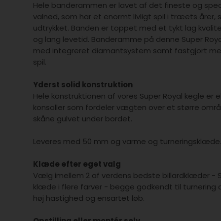
Hele banderammen er lavet af det fineste og spec
valnød, som har et enormt livligt spil i træets årer, 
udtrykket. Banden er toppet med et tykt lag kvalite
og lang levetid. Banderamme på denne Super Royal 
med integreret diamantsystem samt fastgjort med l
spil.
Yderst solid konstruktion
Hele konstruktionen af vores Super Royal kegle er
konsoller som fordeler vægten over et større områd
skåne gulvet under bordet.
Leveres med 50 mm og varme og turneringsklæde
Klæde efter eget valg
Vælg imellem 2 af verdens bedste billardklæder - S
klæde i flere farver - begge godkendt til turnering 
høj hastighed og ensartet løb.
Opstilling eller montér selv