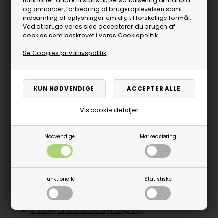
funktioner, andre til statistik, personalisering af indhold
Sådan skifter du dup på din kø
og annoncer, forbedring af brugeroplevelsen samt
Sådan vedligeholder du din billard dup.
indsamling af oplysninger om dig til forskellige formål.
Vedligeholdelse af din køspids
Ved at bruge vores side accepterer du brugen af
cookies som beskrevet i vores
Cookiepolitik
.
Månedlig og daglig nem vedligeholdelse af din
billardspids.
Se Googles privatlivspolitik
Rengøring af dit billardklæde
Sådan støvsuger du dit billardbord - minimering af
hvide pletter.
Bordfodboldspil
Vis cookie detaljer
Smøring af dine stænger
Rengøring af bordfodboldspil
Nødvendige
Markedsføring
Dart
Vedligeholdelse af din dartskive
Funktionelle
Statistiske
Airhockey
Smøring af spilleflade og rengøring.