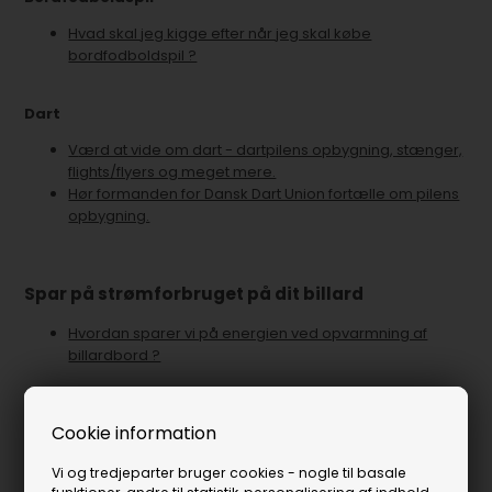
Hvad skal jeg kigge efter når jeg skal købe
bordfodboldspil ?
Dart
V
ærd at vide om dart - dartpilens opbygning, stænger,
flights/flyers og meget mere.
Hør formanden for Dansk Dart Union fortælle om pilens
opbygning.
Spar på strømforbruget på dit billard
Hvordan sparer vi på energien ved opvarmning af
billardbord ?
Cookie information
Guide til vedligeholdelse
Billard
Vi og tredjeparter bruger cookies - nogle til basale