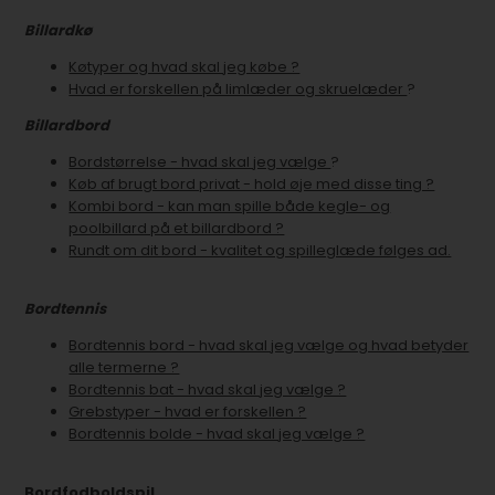
Billardkø
Køtyper og hvad skal jeg købe ?
Hvad er forskellen på limlæder og skruelæder
?
Billardbord
Bordstørrelse - hvad skal jeg vælge
?
Køb af brugt bord privat - hold øje med disse ting ?
Kombi bord - kan man spille både kegle- og
poolbillard på et billardbord ?
Rundt om dit bord - kvalitet og spilleglæde følges ad.
Bordtennis
Bordtennis bord - hvad skal jeg vælge og hvad betyder
alle termerne ?
Bordtennis bat - hvad skal jeg vælge ?
Grebstyper - hvad er forskellen ?
Bordtennis bolde - hvad skal jeg vælge ?
Bordfodboldspil