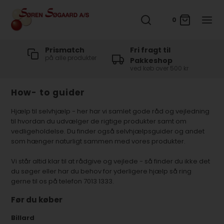
0
t
Prismatch
Fri fragt til
på alle produkter
Pakkeshop
ved køb over 500 kr
How- to guider
Hjælp til selvhjælp - her har vi samlet gode råd og vejledning
til hvordan du udvælger de rigtige produkter samt om
vedligeholdelse. Du finder også selvhjælpsguider og andet
som hænger naturligt sammen med vores produkter.
Vi står altid klar til at rådgive og vejlede - så finder du ikke det
du søger eller har du behov for yderligere hjælp så ring
gerne til os på telefon 7013 1333.
Før du køber
Billard